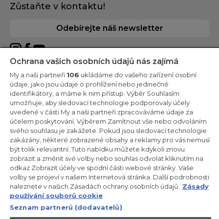
Zůstaňte v kontaktu!
Odebírejte náš newsletter
Ochrana vašich osobních údajů nás zajímá
My a naši partneři
106
ukládáme do vašeho zařízení osobní
CANDY HOOVER GROUP S.r.I. - Jediný akcionář - SÍDLO
údaje, jako jsou údaje o prohlížení nebo jedinečné
SPOLEČNOSTI: Via Comolli, 57 - 20861 Brugherio (Monza Brianza) -
identifikátory, a máme k nim přístup. Výběr Souhlasím
Itálie - ADMINISTRATIVNÍ KANCELÁŘE: Via Privata Eden Fumagalli
umožňuje, aby sledovací technologie podporovaly účely
snc - 20861 Brugherio (Monza Brianza) a Via Trento č. 20/A-22 -
20871 Vimercate (Monza Brianza) - Itálie - Tel.: +39.039.2086.1 -
uvedené v části My a naši partneři zpracováváme údaje za
Fax: +39.039.2086.237 - Základní kapitál 35 000 000,00 € plně
účelem poskytování. Výběrem Zamítnout vše nebo odvoláním
splacený - IČ a číslo zápisu v obchodním rejstříku Milán-Monza-
svého souhlasu je zakážete. Pokud jsou sledovací technologie
Brianza-Lodi 04666310158 - DIČ 00786860965 - Číslo REA
(Ekonomicko-správní rejstřík): MB-1033934 - Autorizace IT AEOF
zakázány, některé zobrazené obsahy a reklamy pro vás nemusí
211870 - Společnost podléhající řídicím a koordinačním činnostem
být tolik relevantní. Tuto nabídku můžete kdykoli znovu
společnosti Candy S.p.A.
zobrazit a změnit své volby nebo souhlas odvolat kliknutím na
odkaz Zobrazit účely ve spodní části webové stránky. Vaše
CZ / Česká republika
volby se projeví v našem Internetová stránka. Další podrobnosti
naleznete v našich Zásadách ochrany osobních údajů.
Zásady
používání souborů cookie
Seznam partnerů (dodavatelů)