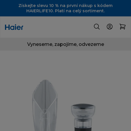
Získejte slevu 10 % na první nákup s kódem
HAIERLIFE10. Platí na celý sortiment.
Vyneseme, zapojíme, odvezeme