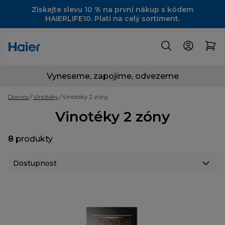
Získejte slevu 10 % na první nákup s kódem
HAIERLIFE10. Platí na celý sortiment.
Vyneseme, zapojíme, odvezeme
Domov
Vinotéky
Vinotéky 2 zóny
Vinotéky 2 zóny
8
produkty