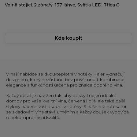
Volně stojící, 2 zóna/y, 137 láhve, Světla LED, Třída G
Kde koupit
V naší nabídce se dvou-teplotní vinotéky Haier vyznačují
designem, který nezůstane bez povšimnutí: kombinace
elegance a funkčnosti určená pro znalce dobrého vína.
Každý detail je navržen tak, aby poskytl nejen ideální
domov pro vaše kvalitní vína, červená i bílá, ale také další
stylový nádech vaší osobní vinotéky. S našimi vinotékami
se skladování vína stává uměním a každý doušek vypovídá
o nekompromisní kvalitě.