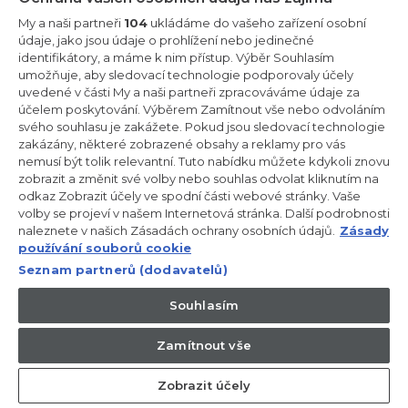
Zůstaňte v kontaktu!
My a naši partneři
104
ukládáme do vašeho zařízení osobní
údaje, jako jsou údaje o prohlížení nebo jedinečné
Odebírejte náš newsletter
identifikátory, a máme k nim přístup. Výběr Souhlasím
umožňuje, aby sledovací technologie podporovaly účely
uvedené v části My a naši partneři zpracováváme údaje za
účelem poskytování. Výběrem Zamítnout vše nebo odvoláním
svého souhlasu je zakážete. Pokud jsou sledovací technologie
zakázány, některé zobrazené obsahy a reklamy pro vás
CANDY HOOVER GROUP S.r.I. - Jediný akcionář - SÍDLO
nemusí být tolik relevantní. Tuto nabídku můžete kdykoli znovu
SPOLEČNOSTI: Via Comolli, 57 - 20861 Brugherio (Monza Brianza) -
Itálie - ADMINISTRATIVNÍ KANCELÁŘE: Via Privata Eden Fumagalli
zobrazit a změnit své volby nebo souhlas odvolat kliknutím na
snc - 20861 Brugherio (Monza Brianza) a Via Trento č. 20/A-22 -
odkaz Zobrazit účely ve spodní části webové stránky. Vaše
20871 Vimercate (Monza Brianza) - Itálie - Tel.: +39.039.2086.1 -
volby se projeví v našem Internetová stránka. Další podrobnosti
Fax: +39.039.2086.237 - Základní kapitál 35 000 000,00 € plně
naleznete v našich Zásadách ochrany osobních údajů.
Zásady
splacený - IČ a číslo zápisu v obchodním rejstříku Milán-Monza-
Brianza-Lodi 04666310158 - DIČ 00786860965 - Číslo REA
používání souborů cookie
(Ekonomicko-správní rejstřík): MB-1033934 - Autorizace IT AEOF
Seznam partnerů (dodavatelů)
211870 - Společnost podléhající řídicím a koordinačním činnostem
společnosti Candy S.p.A.
Souhlasím
CZ / Česká republika
Zamítnout vše
Zobrazit účely