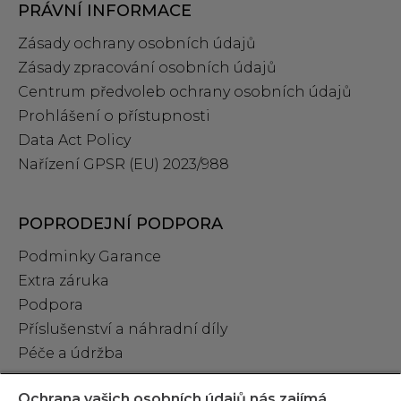
PRÁVNÍ INFORMACE
Zásady ochrany osobních údajů
Zásady zpracování osobních údajů
Centrum předvoleb ochrany osobních údajů
Prohlášení o přístupnosti
Data Act Policy
Nařízení GPSR (EU) 2023/988
POPRODEJNÍ PODPORA
Podminky Garance
Extra záruka
Podpora
Příslušenství a náhradní díly
Péče a údržba
Ochrana vašich osobních údajů nás zajímá