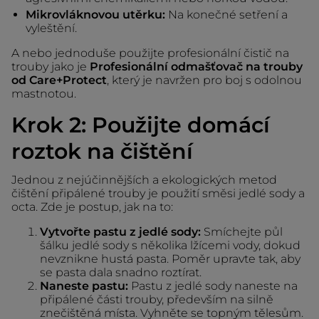
Mikrovláknovou utěrku:
Na konečné setření a
vyleštění.
A nebo jednoduše použijte profesionální čistič na
trouby jako je
Profesionální odmašťovač na trouby
od Care+Protect
, který je navržen pro boj s odolnou
mastnotou.
Krok 2: Použijte domácí
roztok na čištění
Jednou z nejúčinnějších a ekologických metod
čištění připálené trouby je použití směsi jedlé sody a
octa. Zde je postup, jak na to:
Vytvořte pastu z jedlé sody:
Smíchejte půl
šálku jedlé sody s několika lžícemi vody, dokud
nevznikne hustá pasta. Poměr upravte tak, aby
se pasta dala snadno roztírat.
Naneste pastu:
Pastu z jedlé sody naneste na
připálené části trouby, především na silně
znečištěná místa. Vyhněte se topným tělesům.