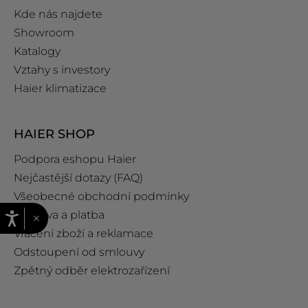
Kde nás najdete
Showroom
Katalogy
Vztahy s investory
Haier klimatizace
HAIER SHOP
Podpora eshopu Haier
Nejčastější dotazy (FAQ)
Všeobecné obchodní podmínky
Doprava a platba
×
Vrácení zboží a reklamace
Odstoupení od smlouvy
Zpětný odběr elektrozařízení