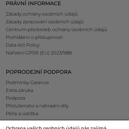
PRÁVNÍ INFORMACE
Zásady ochrany osobních údajů
Zásady zpracování osobních údajů
Centrum předvoleb ochrany osobních údajů
Prohlášení o přístupnosti
Data Act Policy
Nařízení GPSR (EU) 2023/988
POPRODEJNÍ PODPORA
Podminky Garance
Extra záruka
Podpora
Příslušenství a náhradní díly
Péče a údržba
Ochrana vašich osobních údajů nás zajímá