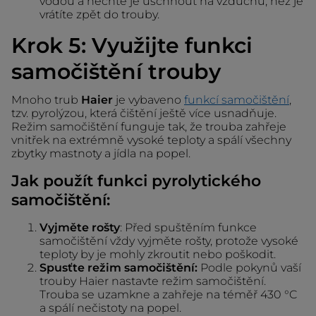
vodou a nechte je uschnout na vzduchu, než je
vrátíte zpět do trouby.
Krok 5: Využijte funkci
samočištění trouby
Mnoho trub
Haier
je vybaveno
funkcí samočištění
,
tzv. pyrolýzou, která čištění ještě více usnadňuje.
Režim samočištění funguje tak, že trouba zahřeje
vnitřek na extrémně vysoké teploty a spálí všechny
zbytky mastnoty a jídla na popel.
Jak použít funkci pyrolytického
samočištění:
Vyjměte rošty
: Před spuštěním funkce
samočištění vždy vyjměte rošty, protože vysoké
teploty by je mohly zkroutit nebo poškodit.
Spusťte režim samočištění:
Podle pokynů vaší
trouby Haier nastavte režim samočištění.
Trouba se uzamkne a zahřeje na téměř 430 °C
a spálí nečistoty na popel.