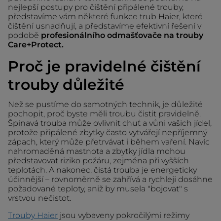
nejlepší postupy pro čištění připálené trouby,
představíme vám některé funkce trub Haier, které
čištění usnadňují, a představíme efektivní řešení v
podobě
profesionálního odmašťovače na trouby
Care+Protect.
Proč je pravidelné čištění
trouby důležité
Než se pustíme do samotných technik, je důležité
pochopit, proč byste měli troubu čistit pravidelně.
Špinavá trouba může ovlivnit chuť a vůni vašich jídel,
protože připálené zbytky často vytvářejí nepříjemný
zápach, který může přetrvávat i během vaření. Navíc
nahromaděná mastnota a zbytky jídla mohou
představovat riziko požáru, zejména při vyšších
teplotách. A nakonec, čistá trouba je energeticky
účinnější – rovnoměrně se zahřívá a rychleji dosáhne
požadované teploty, aniž by musela "bojovat" s
vrstvou nečistot.
Trouby Haier
jsou vybaveny pokročilými režimy