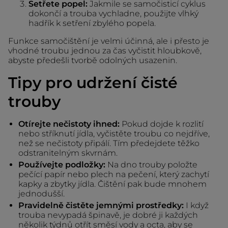
Setřete popel:
Jakmile se samočisticí cyklus
dokončí a trouba vychladne, použijte vlhký
hadřík k setření zbylého popela.
Funkce samočištění je velmi účinná, ale i přesto je
vhodné troubu jednou za čas vyčistit hloubkově,
abyste předešli tvorbě odolných usazenin.
Tipy pro udržení čisté
trouby
Otírejte nečistoty ihned:
Pokud dojde k rozlití
nebo stříknutí jídla, vyčistěte troubu co nejdříve,
než se nečistoty připálí. Tím předejdete těžko
odstranitelným skvrnám.
Používejte podložky:
Na dno trouby položte
pečící papír nebo plech na pečení, který zachytí
kapky a zbytky jídla. Čištění pak bude mnohem
jednodušší.
Pravidelně čistěte jemnými prostředky:
I když
trouba nevypadá špinavě, je dobré ji každých
několik týdnů otřít směsí vody a octa, aby se