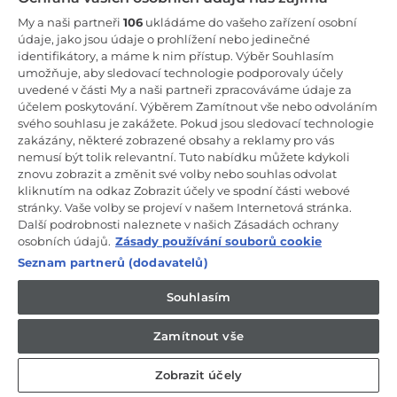
Zůstaňte v kontaktu!
My a naši partneři
106
ukládáme do vašeho zařízení osobní
údaje, jako jsou údaje o prohlížení nebo jedinečné
Odebírejte náš newsletter
identifikátory, a máme k nim přístup. Výběr Souhlasím
umožňuje, aby sledovací technologie podporovaly účely
uvedené v části My a naši partneři zpracováváme údaje za
účelem poskytování. Výběrem Zamítnout vše nebo odvoláním
svého souhlasu je zakážete. Pokud jsou sledovací technologie
zakázány, některé zobrazené obsahy a reklamy pro vás
CANDY HOOVER GROUP S.r.I. - Jediný akcionář - SÍDLO
nemusí být tolik relevantní. Tuto nabídku můžete kdykoli
SPOLEČNOSTI: Via Comolli, 57 - 20861 Brugherio (Monza Brianza) -
Itálie - ADMINISTRATIVNÍ KANCELÁŘE: Via Privata Eden Fumagalli
znovu zobrazit a změnit své volby nebo souhlas odvolat
snc - 20861 Brugherio (Monza Brianza) a Via Trento č. 20/A-22 -
kliknutím na odkaz Zobrazit účely ve spodní části webové
20871 Vimercate (Monza Brianza) - Itálie - Tel.: +39.039.2086.1 - Fax:
stránky. Vaše volby se projeví v našem Internetová stránka.
+39.039.2086.237 - Základní kapitál 35 000 000,00 € plně splacený -
Další podrobnosti naleznete v našich Zásadách ochrany
IČ a číslo zápisu v obchodním rejstříku Milán-Monza-Brianza-Lodi
04666310158 - DIČ 00786860965 - Číslo REA (Ekonomicko-správní
osobních údajů.
Zásady používání souborů cookie
rejstřík): MB-1033934 - Autorizace IT AEOF 211870 - Společnost
Seznam partnerů (dodavatelů)
podléhající řídicím a koordinačním činnostem společnosti Candy
S.p.A.
Souhlasím
CZ / Česká republika
Zamítnout vše
Zobrazit účely