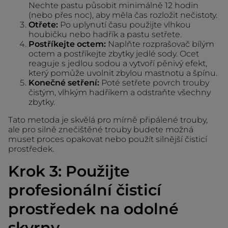
Nechte pastu působit minimálně 12 hodin
(nebo přes noc), aby měla čas rozložit nečistoty.
Otřete:
Po uplynutí času použijte vlhkou
houbičku nebo hadřík a pastu setřete.
Postříkejte octem:
Naplňte rozprašovač bílým
octem a postříkejte zbytky jedlé sody. Ocet
reaguje s jedlou sodou a vytvoří pěnivý efekt,
který pomůže uvolnit zbylou mastnotu a špínu.
Konečné setření:
Poté setřete povrch trouby
čistým, vlhkým hadříkem a odstraňte všechny
zbytky.
Tato metoda je skvělá pro mírně připálené trouby,
ale pro silně znečištěné trouby budete možná
muset proces opakovat nebo použít silnější čisticí
prostředek.
Krok 3: Použijte
profesionální čisticí
prostředek na odolné
skvrny