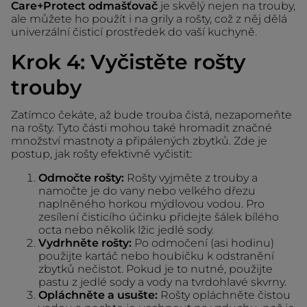
Care+Protect odmašťovač
je skvělý nejen na trouby,
ale můžete ho použít i na grily a rošty, což z něj dělá
univerzální čisticí prostředek do vaší kuchyně.
Krok 4: Vyčistěte rošty
trouby
Zatímco čekáte, až bude trouba čistá, nezapomeňte
na rošty. Tyto části mohou také hromadit značné
množství mastnoty a připálených zbytků. Zde je
postup, jak rošty efektivně vyčistit:
Odmočte rošty:
Rošty vyjměte z trouby a
namočte je do vany nebo velkého dřezu
naplněného horkou mýdlovou vodou. Pro
zesílení čisticího účinku přidejte šálek bílého
octa nebo několik lžic jedlé sody.
Vydrhněte rošty:
Po odmočení (asi hodinu)
použijte kartáč nebo houbičku k odstranění
zbytků nečistot. Pokud je to nutné, použijte
pastu z jedlé sody a vody na tvrdohlavé skvrny.
Opláchněte a usušte:
Rošty opláchněte čistou