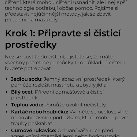
čištění, které mohou čištění usnadnit, ale i nejlepší
technologie potřebují občas pomoc. Pojďme si
představit nejúčinnější metody, jak se zbavit
připálenin a mastnoty.
Krok 1: Připravte si čisticí
prostředky
Než se pustíte do čištění, ujistěte se, že máte
všechny potřebné pomůcky. Pro důkladné čištění
budete potřebovat:
Jedlou sodu:
Jemný abrazivní prostředek, který
pomůže rozložit mastnotu a zbytky jídla.
Bílý ocet
: Přírodní odmašťovač a čisticí
prostředek.
Teplou vodu:
Pomůže uvolnit nečistoty.
Kartáč nebo houbičku:
Vyhněte se ocelové vlně
nebo abrazivním podložkám, které mohou povrch
trouby poškrábat.
Gumové rukavice:
Ochrání vaše ruce před
agresivními chemikáliemi nebo horkou vodou.