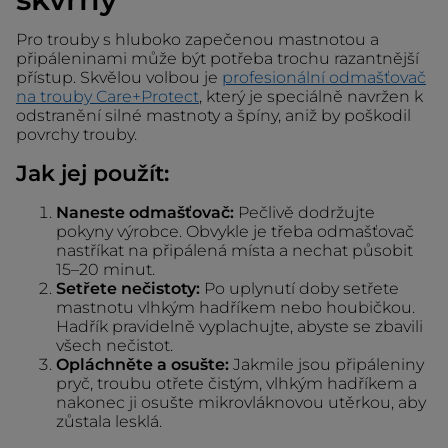
Pro trouby s hluboko zapečenou mastnotou a
připáleninami může být potřeba trochu razantnější
přístup. Skvělou volbou je
profesionální odmašťovač
na trouby Care+Protect
, který je speciálně navržen k
odstranění silné mastnoty a špíny, aniž by poškodil
povrchy trouby.
Jak jej použít:
Naneste odmašťovač:
Pečlivě dodržujte
pokyny výrobce. Obvykle je třeba odmašťovač
nastříkat na připálená místa a nechat působit
15–20 minut.
Setřete nečistoty:
Po uplynutí doby setřete
mastnotu vlhkým hadříkem nebo houbičkou.
Hadřík pravidelně vyplachujte, abyste se zbavili
všech nečistot.
Opláchněte a osušte:
Jakmile jsou připáleniny
pryč, troubu otřete čistým, vlhkým hadříkem a
nakonec ji osušte mikrovláknovou utěrkou, aby
zůstala lesklá.