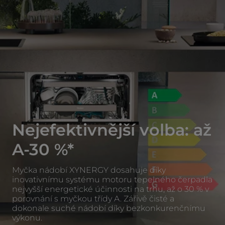
Nejefektivnější volba: až
A-30 %*
Myčka nádobí XYNERGY dosahuje díky
inovativnímu systému motoru tepelného čerpadla
nejvyšší energetické účinnosti na trhu, až o 30 % v
porovnání s myčkou třídy A. Zářivě čisté a
dokonale suché nádobí díky bezkonkurenčnímu
výkonu.