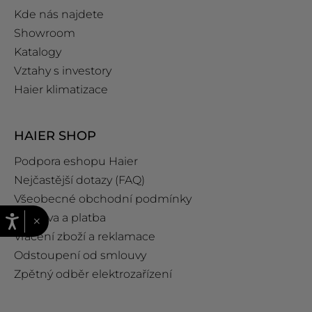
Kde nás najdete
Showroom
Katalogy
Vztahy s investory
Haier klimatizace
HAIER SHOP
Podpora eshopu Haier
Nejčastější dotazy (FAQ)
Všeobecné obchodní podmínky
Doprava a platba
×
Vrácení zboží a reklamace
Odstoupení od smlouvy
Zpětný odběr elektrozařízení