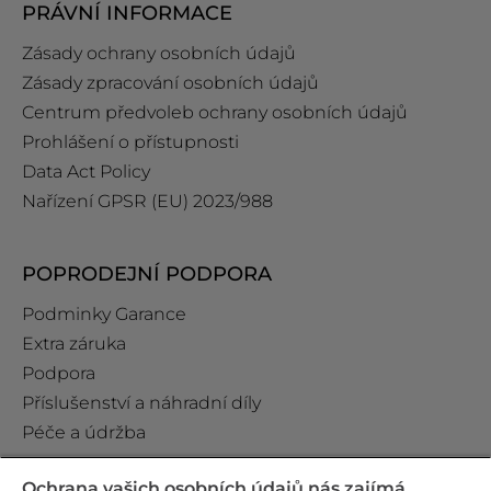
PRÁVNÍ INFORMACE
Zásady ochrany osobních údajů
Zásady zpracování osobních údajů
Centrum předvoleb ochrany osobních údajů
Prohlášení o přístupnosti
Data Act Policy
Nařízení GPSR (EU) 2023/988
POPRODEJNÍ PODPORA
Podminky Garance
Extra záruka
Podpora
Příslušenství a náhradní díly
Péče a údržba
Ochrana vašich osobních údajů nás zajímá