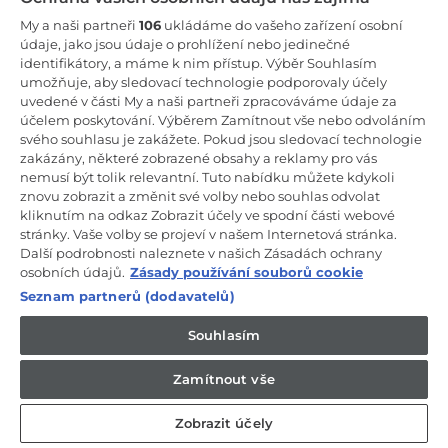
Zůstaňte v kontaktu!
My a naši partneři
106
ukládáme do vašeho zařízení osobní
údaje, jako jsou údaje o prohlížení nebo jedinečné
Odebírejte náš newsletter
identifikátory, a máme k nim přístup. Výběr Souhlasím
umožňuje, aby sledovací technologie podporovaly účely
uvedené v části My a naši partneři zpracováváme údaje za
účelem poskytování. Výběrem Zamítnout vše nebo odvoláním
svého souhlasu je zakážete. Pokud jsou sledovací technologie
zakázány, některé zobrazené obsahy a reklamy pro vás
CANDY HOOVER GROUP S.r.I. - Jediný akcionář - SÍDLO
nemusí být tolik relevantní. Tuto nabídku můžete kdykoli
SPOLEČNOSTI: Via Comolli, 57 - 20861 Brugherio (Monza Brianza) -
Itálie - ADMINISTRATIVNÍ KANCELÁŘE: Via Privata Eden Fumagalli
znovu zobrazit a změnit své volby nebo souhlas odvolat
snc - 20861 Brugherio (Monza Brianza) a Via Trento č. 20/A-22 -
kliknutím na odkaz Zobrazit účely ve spodní části webové
20871 Vimercate (Monza Brianza) - Itálie - Tel.: +39.039.2086.1 - Fax:
stránky. Vaše volby se projeví v našem Internetová stránka.
+39.039.2086.237 - Základní kapitál 35 000 000,00 € plně splacený -
Další podrobnosti naleznete v našich Zásadách ochrany
IČ a číslo zápisu v obchodním rejstříku Milán-Monza-Brianza-Lodi
04666310158 - DIČ 00786860965 - Číslo REA (Ekonomicko-správní
osobních údajů.
Zásady používání souborů cookie
rejstřík): MB-1033934 - Autorizace IT AEOF 211870 - Společnost
Seznam partnerů (dodavatelů)
podléhající řídicím a koordinačním činnostem společnosti Candy
S.p.A.
Souhlasím
CZ / Česká republika
Zamítnout vše
Zobrazit účely