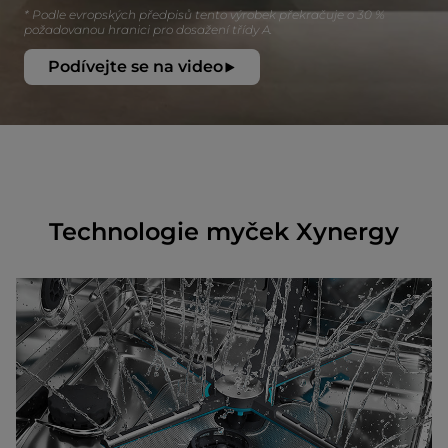
* Podle evropských předpisů tento výrobek překračuje o 30 %
požadovanou hranici pro dosažení třídy A.
Podívejte se na video
Technologie myček Xynergy