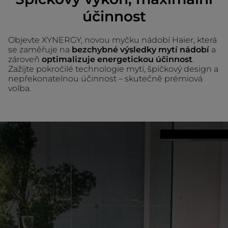
účinnost
Objevte XYNERGY, novou myčku nádobí Haier, která
se zaměřuje na
bezchybné výsledky mytí nádobí
a
zároveň
optimalizuje energetickou účinnost
.
Zažijte pokročilé technologie mytí, špičkový design a
nepřekonatelnou účinnost – skutečně prémiová
volba.