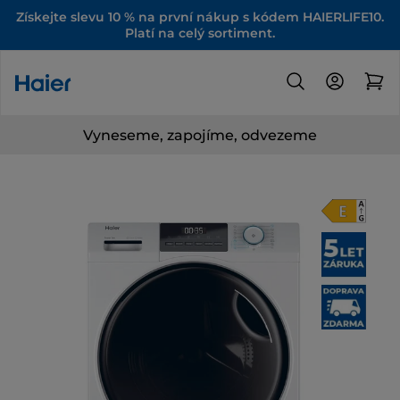
Získejte slevu 10 % na první nákup s kódem HAIERLIFE10.
Platí na celý sortiment.
Vyneseme, zapojíme, odvezeme