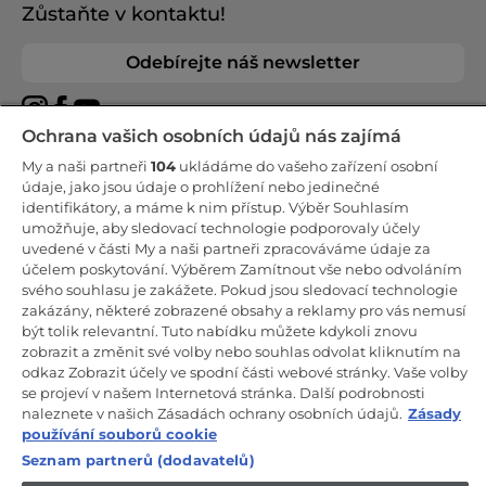
Zůstaňte v kontaktu!
Odebírejte náš newsletter
Ochrana vašich osobních údajů nás zajímá
My a naši partneři
104
ukládáme do vašeho zařízení osobní
CANDY HOOVER GROUP S.r.I. - Jediný akcionář - SÍDLO
údaje, jako jsou údaje o prohlížení nebo jedinečné
SPOLEČNOSTI: Via Comolli, 57 - 20861 Brugherio (Monza Brianza) -
identifikátory, a máme k nim přístup. Výběr Souhlasím
Itálie - ADMINISTRATIVNÍ KANCELÁŘE: Via Privata Eden Fumagalli
umožňuje, aby sledovací technologie podporovaly účely
snc - 20861 Brugherio (Monza Brianza) a Via Trento č. 20/A-22 -
20871 Vimercate (Monza Brianza) - Itálie - Tel.: +39.039.2086.1 - Fax:
uvedené v části My a naši partneři zpracováváme údaje za
+39.039.2086.237 - Základní kapitál 35 000 000,00 € plně splacený -
účelem poskytování. Výběrem Zamítnout vše nebo odvoláním
IČ a číslo zápisu v obchodním rejstříku Milán-Monza-Brianza-Lodi
svého souhlasu je zakážete. Pokud jsou sledovací technologie
04666310158 - DIČ 00786860965 - Číslo REA (Ekonomicko-správní
rejstřík): MB-1033934 - Autorizace IT AEOF 211870 - Společnost
zakázány, některé zobrazené obsahy a reklamy pro vás nemusí
podléhající řídicím a koordinačním činnostem společnosti Candy
být tolik relevantní. Tuto nabídku můžete kdykoli znovu
S.p.A.
zobrazit a změnit své volby nebo souhlas odvolat kliknutím na
odkaz Zobrazit účely ve spodní části webové stránky. Vaše volby
CZ / Česká republika
se projeví v našem Internetová stránka. Další podrobnosti
naleznete v našich Zásadách ochrany osobních údajů.
Zásady
používání souborů cookie
Seznam partnerů (dodavatelů)