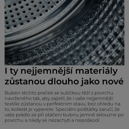
I ty nejjemnější materiály
zůstanou dlouho jako nové
Buben těchto praček se sušičkou těží z povrchu
navrženého tak, aby zajistil, že i vaše nejjemnější
textilie zůstanou v perfektním stavu, bez ohledu na
to, kolikrát je vyperete. Speciální polštářky zaručí, že
vaše prádlo se při otáčení bubnu jemně sklouzne po
povrchu a nikdy se nezachytí a nepoškodí.