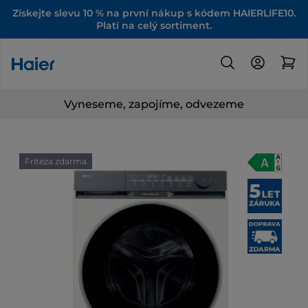
Získejte slevu 10 % na první nákup s kódem HAIERLIFE10.
Platí na celý sortiment.
Vyneseme, zapojíme, odvezeme
Fritéza zdarma