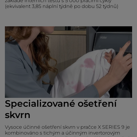
základě interních testů s 5 000 pracími cykly
(ekvivalent 3,85 náplní týdně po dobu 52 týdnů)
Specializované ošetření
skvrn
Vysoce účinné ošetření skvrn v pračce X SERIES 9 je
kombinováno s tichým a účinným invertorovým