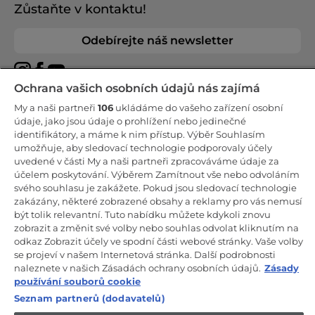
Zůstaňte v kontaktu!
Odebírejte náš newsletter
Ochrana vašich osobních údajů nás zajímá
My a naši partneři
106
ukládáme do vašeho zařízení osobní
CANDY HOOVER GROUP S.r.I. - Jediný akcionář - SÍDLO
údaje, jako jsou údaje o prohlížení nebo jedinečné
SPOLEČNOSTI: Via Comolli, 57 - 20861 Brugherio (Monza Brianza) -
identifikátory, a máme k nim přístup. Výběr Souhlasím
Itálie - ADMINISTRATIVNÍ KANCELÁŘE: Via Privata Eden Fumagalli
umožňuje, aby sledovací technologie podporovaly účely
snc - 20861 Brugherio (Monza Brianza) a Via Trento č. 20/A-22 -
20871 Vimercate (Monza Brianza) - Itálie - Tel.: +39.039.2086.1 - Fax:
uvedené v části My a naši partneři zpracováváme údaje za
+39.039.2086.237 - Základní kapitál 35 000 000,00 € plně splacený -
účelem poskytování. Výběrem Zamítnout vše nebo odvoláním
IČ a číslo zápisu v obchodním rejstříku Milán-Monza-Brianza-Lodi
svého souhlasu je zakážete. Pokud jsou sledovací technologie
04666310158 - DIČ 00786860965 - Číslo REA (Ekonomicko-správní
rejstřík): MB-1033934 - Autorizace IT AEOF 211870 - Společnost
zakázány, některé zobrazené obsahy a reklamy pro vás nemusí
podléhající řídicím a koordinačním činnostem společnosti Candy
být tolik relevantní. Tuto nabídku můžete kdykoli znovu
S.p.A.
zobrazit a změnit své volby nebo souhlas odvolat kliknutím na
odkaz Zobrazit účely ve spodní části webové stránky. Vaše volby
CZ / Česká republika
se projeví v našem Internetová stránka. Další podrobnosti
naleznete v našich Zásadách ochrany osobních údajů.
Zásady
používání souborů cookie
Seznam partnerů (dodavatelů)