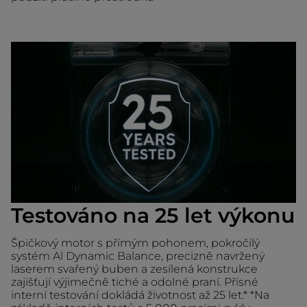
Testováno na 25 let výkonu
Špičkový motor s přímým pohonem, pokročilý
systém Al Dynamic Balance, precizně navržený
laserem svařený buben a zesílená konstrukce
zajišťují výjimečně tiché a odolné praní. Přísné
interní testování dokládá životnost až 25 let.* *Na