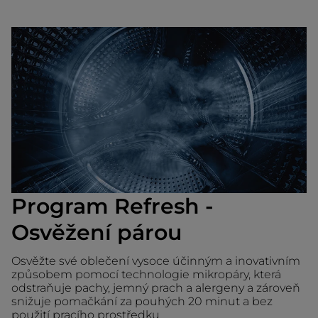
Program Refresh -
Osvěžení párou
Osvěžte své oblečení vysoce účinným a inovativním
způsobem pomocí technologie mikropáry, která
odstraňuje pachy, jemný prach a alergeny a zároveň
snižuje pomačkání za pouhých 20 minut a bez
použití pracího prostředku