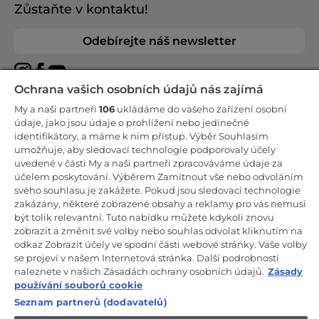
Zůstaňte v kontaktu!
Odebírejte náš newsletter
Ochrana vašich osobních údajů nás zajímá
My a naši partneři
106
ukládáme do vašeho zařízení osobní
CANDY HOOVER GROUP S.r.I. - Jediný akcionář - SÍDLO
údaje, jako jsou údaje o prohlížení nebo jedinečné
SPOLEČNOSTI: Via Comolli, 57 - 20861 Brugherio (Monza Brianza) -
identifikátory, a máme k nim přístup. Výběr Souhlasím
Itálie - ADMINISTRATIVNÍ KANCELÁŘE: Via Privata Eden Fumagalli
umožňuje, aby sledovací technologie podporovaly účely
snc - 20861 Brugherio (Monza Brianza) a Via Trento č. 20/A-22 -
20871 Vimercate (Monza Brianza) - Itálie - Tel.: +39.039.2086.1 - Fax:
uvedené v části My a naši partneři zpracováváme údaje za
+39.039.2086.237 - Základní kapitál 35 000 000,00 € plně splacený -
účelem poskytování. Výběrem Zamítnout vše nebo odvoláním
IČ a číslo zápisu v obchodním rejstříku Milán-Monza-Brianza-Lodi
svého souhlasu je zakážete. Pokud jsou sledovací technologie
04666310158 - DIČ 00786860965 - Číslo REA (Ekonomicko-správní
rejstřík): MB-1033934 - Autorizace IT AEOF 211870 - Společnost
zakázány, některé zobrazené obsahy a reklamy pro vás nemusí
podléhající řídicím a koordinačním činnostem společnosti Candy
být tolik relevantní. Tuto nabídku můžete kdykoli znovu
S.p.A.
zobrazit a změnit své volby nebo souhlas odvolat kliknutím na
odkaz Zobrazit účely ve spodní části webové stránky. Vaše volby
CZ / Česká republika
se projeví v našem Internetová stránka. Další podrobnosti
naleznete v našich Zásadách ochrany osobních údajů.
Zásady
používání souborů cookie
Seznam partnerů (dodavatelů)