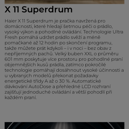
X 11 Superdrum
Haier X 11 Superdrum je pračka navržená pro
domácnosti, které hledají šetrnou péči o prádlo,
vysoký výkon a pohodlné ovládání. Technologie Ultra
Fresh pomáhá udržet prádlo svěží a méně
pomačkané až 12 hodin po skončení programu,
takže můžete prát kdykoli – i v noci – bez obav z
nepříjemných pachů. Velký buben XXL o průměru
601 mm poskytuje více prostoru pro pohodlné praní
objemnějších kusů prádla, zatímco pokročilé
technologie pomáhají dosáhnout vysoké účinnosti a
u vybraných modelů překonat požadavky
energetické třídy A až o 30 %. Automatické
dávkování AutoDose a přehledné LCD rozhraní
zajišťují jednoduché ovládání a větší pohodlí při
každém praní.