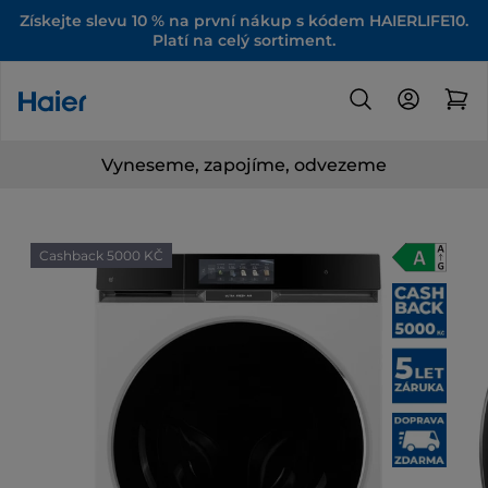
Získejte slevu 10 % na první nákup s kódem HAIERLIFE10.
Platí na celý sortiment.
Vyneseme, zapojíme, odvezeme
Cashback 5000 KČ