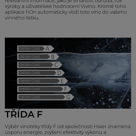
relevantní informace, jako je vinařství, odrůda, rok
výroby a uživatelské hodnocení Vivino. Kromě toho
aplikace hOn automaticky vloží toto víno do vašeho
vinného lístku.
TŘÍDA F
Výběr vinotéky třídy F od společnosti Haier znamená
úsporu energie, zvýšení efektivity výkonu a