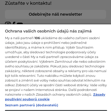
Zůstaňte v kontaktu!
Odebírejte náš newsletter
Ochrana vašich osobních údajů nás zajímá
My a naši partneři
106
ukládáme do vašeho zařízení osobní
CANDY HOOVER GROUP S.r.I. - Jediný akcionář - SÍDLO
údaje, jako jsou údaje o prohlížení nebo jedinečné
SPOLEČNOSTI: Via Comolli, 57 - 20861 Brugherio (Monza Brianza) -
identifikátory, a máme k nim přístup. Výběr Souhlasím
Itálie - ADMINISTRATIVNÍ KANCELÁŘE: Via Privata Eden Fumagalli
umožňuje, aby sledovací technologie podporovaly účely
snc - 20861 Brugherio (Monza Brianza) a Via Trento č. 20/A-22 -
20871 Vimercate (Monza Brianza) - Itálie - Tel.: +39.039.2086.1 - Fax:
uvedené v části My a naši partneři zpracováváme údaje za
+39.039.2086.237 - Základní kapitál 35 000 000,00 € plně splacený -
účelem poskytování. Výběrem Zamítnout vše nebo odvoláním
IČ a číslo zápisu v obchodním rejstříku Milán-Monza-Brianza-Lodi
svého souhlasu je zakážete. Pokud jsou sledovací technologie
04666310158 - DIČ 00786860965 - Číslo REA (Ekonomicko-správní
rejstřík): MB-1033934 - Autorizace IT AEOF 211870 - Společnost
zakázány, některé zobrazené obsahy a reklamy pro vás nemusí
podléhající řídicím a koordinačním činnostem společnosti Candy
být tolik relevantní. Tuto nabídku můžete kdykoli znovu
S.p.A.
zobrazit a změnit své volby nebo souhlas odvolat kliknutím na
odkaz Zobrazit účely ve spodní části webové stránky. Vaše volby
CZ / Česká republika
se projeví v našem Internetová stránka. Další podrobnosti
naleznete v našich Zásadách ochrany osobních údajů.
Zásady
používání souborů cookie
Seznam partnerů (dodavatelů)