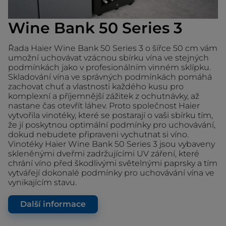
Wine Bank 50 Series 3
Řada Haier Wine Bank 50 Series 3 o šířce 50 cm vám
umožní uchovávat vzácnou sbírku vína ve stejných
podmínkách jako v profesionálním vinném sklípku.
Skladování vína ve správných podmínkách pomáhá
zachovat chuť a vlastnosti každého kusu pro
komplexní a příjemnější zážitek z ochutnávky, až
nastane čas otevřít láhev. Proto společnost Haier
vytvořila vinotéky, které se postarají o vaši sbírku tím,
že jí poskytnou optimální podmínky pro uchovávání,
dokud nebudete připraveni vychutnat si víno.
Vinotéky Haier Wine Bank 50 Series 3 jsou vybaveny
skleněnými dveřmi zadržujícími UV záření, které
chrání víno před škodlivými světelnými paprsky a tím
vytvářejí dokonalé podmínky pro uchovávání vína ve
vynikajícím stavu.
Další informace