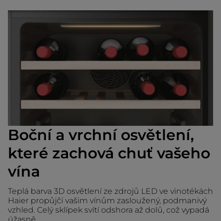
Boční a vrchní osvětlení,
které zachová chuť vašeho
vína
Teplá barva 3D osvětlení ze zdrojů LED ve vinotékách
Haier propůjčí vašim vínům zasloužený, podmanivý
vzhled. Celý sklípek svítí odshora až dolů, což vypadá
úžasně.