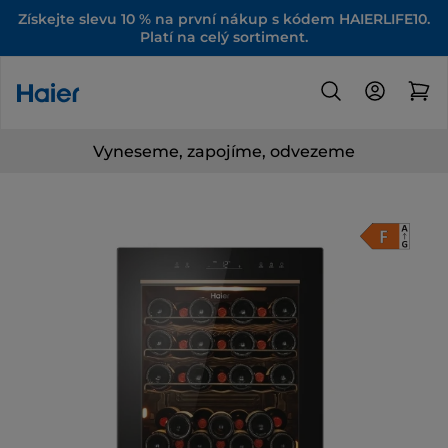
Získejte slevu 10 % na první nákup s kódem HAIERLIFE10.
Platí na celý sortiment.
Vyneseme, zapojíme, odvezeme