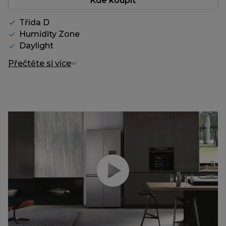
Kde koupit
Třída D
Humidity Zone
Daylight
Přečtěte si více
Přehrajte video