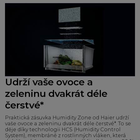
Udrží vaše ovoce a
zeleninu dvakrát déle
čerstvé*
Praktická zásuvka Humidity Zone od Haier udrží
vaše ovoce a zeleninu dvakrát déle čerstvé*. To se
děje díky technologii HCS (Humidity Control
System), membráně z rostlinných vláken, která