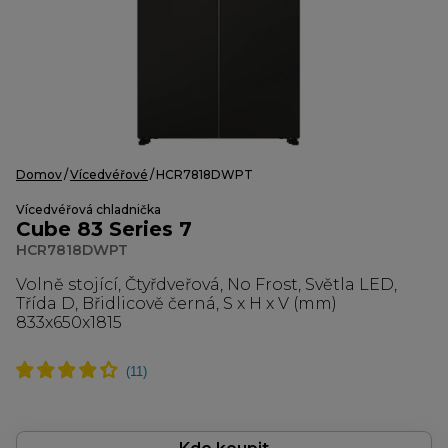
Domov
Vícedvéřové
HCR7818DWPT
Vícedvéřová chladnička
Cube 83 Series 7
HCR7818DWPT
Volně stojící, Čtyřdveřová, No Frost, Světla LED,
Třída D, Břidlicově černá, S x H x V (mm)
833x650x1815