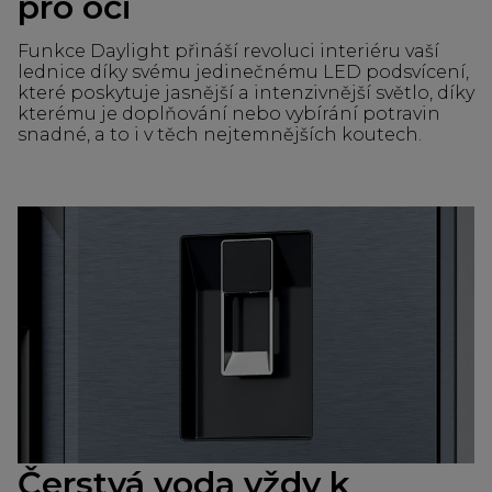
pro oči
Funkce Daylight přináší revoluci interiéru vaší
lednice díky svému jedinečnému LED podsvícení,
které poskytuje jasnější a intenzivnější světlo, díky
kterému je doplňování nebo vybírání potravin
snadné, a to i v těch nejtemnějších koutech.
Čerstvá voda vždy k