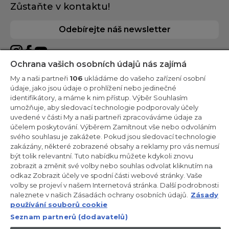
Zůstaňte v kontaktu!
Odebírejte náš newsletter
Ochrana vašich osobních údajů nás zajímá
My a naši partneři
106
ukládáme do vašeho zařízení osobní
CANDY HOOVER GROUP S.r.I. - Jediný akcionář - SÍDLO
údaje, jako jsou údaje o prohlížení nebo jedinečné
SPOLEČNOSTI: Via Comolli, 57 - 20861 Brugherio (Monza Brianza) -
identifikátory, a máme k nim přístup. Výběr Souhlasím
Itálie - ADMINISTRATIVNÍ KANCELÁŘE: Via Privata Eden Fumagalli
umožňuje, aby sledovací technologie podporovaly účely
snc - 20861 Brugherio (Monza Brianza) a Via Trento č. 20/A-22 -
20871 Vimercate (Monza Brianza) - Itálie - Tel.: +39.039.2086.1 -
uvedené v části My a naši partneři zpracováváme údaje za
Fax: +39.039.2086.237 - Základní kapitál 35 000 000,00 € plně
účelem poskytování. Výběrem Zamítnout vše nebo odvoláním
splacený - IČ a číslo zápisu v obchodním rejstříku Milán-Monza-
svého souhlasu je zakážete. Pokud jsou sledovací technologie
Brianza-Lodi 04666310158 - DIČ 00786860965 - Číslo REA
(Ekonomicko-správní rejstřík): MB-1033934 - Autorizace IT AEOF
zakázány, některé zobrazené obsahy a reklamy pro vás nemusí
211870 - Společnost podléhající řídicím a koordinačním činnostem
být tolik relevantní. Tuto nabídku můžete kdykoli znovu
společnosti Candy S.p.A.
zobrazit a změnit své volby nebo souhlas odvolat kliknutím na
odkaz Zobrazit účely ve spodní části webové stránky. Vaše
CZ / Česká republika
volby se projeví v našem Internetová stránka. Další podrobnosti
naleznete v našich Zásadách ochrany osobních údajů.
Zásady
používání souborů cookie
Seznam partnerů (dodavatelů)