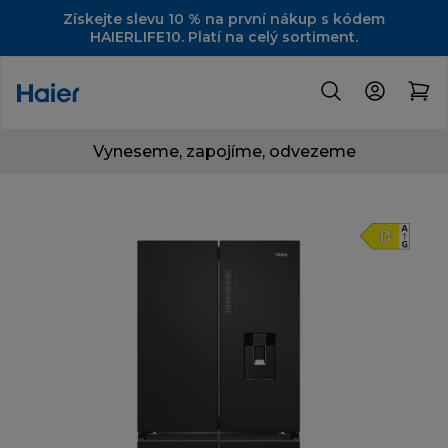
Získejte slevu 10 % na první nákup s kódem
HAIERLIFE10. Platí na celý sortiment.
Vyneseme, zapojíme, odvezeme