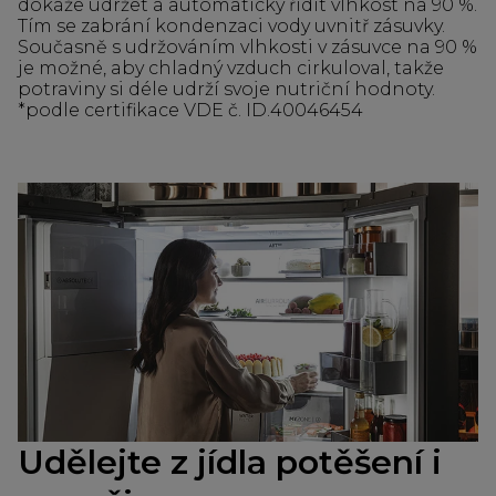
dokáže udržet a automaticky řídit vlhkost na 90 %.
Tím se zabrání kondenzaci vody uvnitř zásuvky.
Současně s udržováním vlhkosti v zásuvce na 90 %
je možné, aby chladný vzduch cirkuloval, takže
potraviny si déle udrží svoje nutriční hodnoty.
*podle certifikace VDE č. ID.40046454
Udělejte z jídla potěšení i