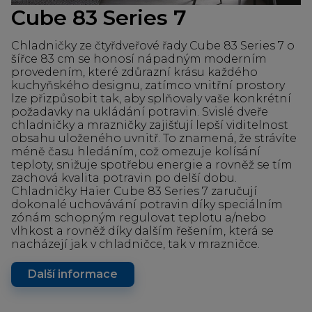
Cube 83 Series 7
Chladničky ze čtyřdveřové řady Cube 83 Series 7 o
šířce 83 cm se honosí nápadným moderním
provedením, které zdůrazní krásu každého
kuchyňského designu, zatímco vnitřní prostory
lze přizpůsobit tak, aby splňovaly vaše konkrétní
požadavky na ukládání potravin. Svislé dveře
chladničky a mrazničky zajišťují lepší viditelnost
obsahu uloženého uvnitř. To znamená, že strávíte
méně času hledáním, což omezuje kolísání
teploty, snižuje spotřebu energie a rovněž se tím
zachová kvalita potravin po delší dobu.
Chladničky Haier Cube 83 Series 7 zaručují
dokonalé uchovávání potravin díky speciálním
zónám schopným regulovat teplotu a/nebo
vlhkost a rovněž díky dalším řešením, která se
nacházejí jak v chladničce, tak v mrazničce.
Další informace