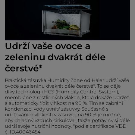
Udrží vaše ovoce a
zeleninu dvakrát déle
čerstvé*
Praktická zásuvka Humidity Zone od Haier udrží vaše
ovoce a zeleninu dvakrát déle čerstvé*. To se děje
díky technologii HCS (Humidity Control System),
membráně z rostlinných vláken, která dokáže udržet
a automaticky řídit vlhkost na 90 %. Tím se zabrání
kondenzaci vody uvnitř zásuvky. Současně s
udržováním vlhkosti v zásuvce na 90 % je možné,
aby chladný vzduch cirkuloval, takže potraviny si déle
udrží svoje nutriční hodnoty. *podle certifikace VDE
č. ID.40046454