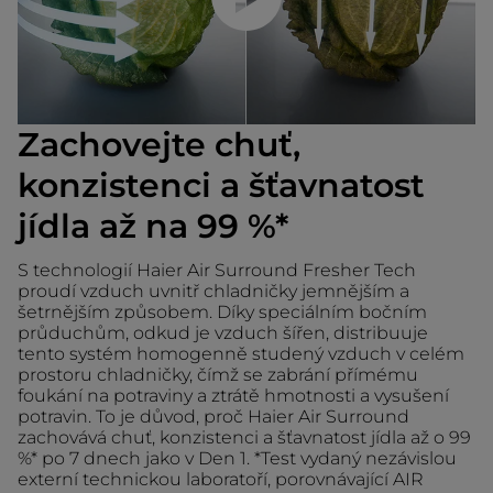
Zachovejte chuť,
konzistenci a šťavnatost
jídla až na 99 %*
S technologií Haier Air Surround Fresher Tech
proudí vzduch uvnitř chladničky jemnějším a
šetrnějším způsobem. Díky speciálním bočním
průduchům, odkud je vzduch šířen, distribuuje
tento systém homogenně studený vzduch v celém
prostoru chladničky, čímž se zabrání přímému
foukání na potraviny a ztrátě hmotnosti a vysušení
potravin. To je důvod, proč Haier Air Surround
zachovává chuť, konzistenci a šťavnatost jídla až o 99
%* po 7 dnech jako v Den 1. *Test vydaný nezávislou
externí technickou laboratoří, porovnávající AIR