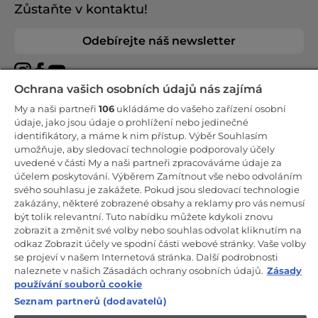
Zůstaňte v kontaktu!
Odebírejte náš newsletter
Ochrana vašich osobních údajů nás zajímá
My a naši partneři
106
ukládáme do vašeho zařízení osobní
CANDY HOOVER GROUP S.r.I. - Jediný akcionář - SÍDLO
údaje, jako jsou údaje o prohlížení nebo jedinečné
SPOLEČNOSTI: Via Comolli, 57 - 20861 Brugherio (Monza Brianza) -
identifikátory, a máme k nim přístup. Výběr Souhlasím
Itálie - ADMINISTRATIVNÍ KANCELÁŘE: Via Privata Eden Fumagalli
umožňuje, aby sledovací technologie podporovaly účely
snc - 20861 Brugherio (Monza Brianza) a Via Trento č. 20/A-22 -
20871 Vimercate (Monza Brianza) - Itálie - Tel.: +39.039.2086.1 - Fax:
uvedené v části My a naši partneři zpracováváme údaje za
+39.039.2086.237 - Základní kapitál 35 000 000,00 € plně splacený -
účelem poskytování. Výběrem Zamítnout vše nebo odvoláním
IČ a číslo zápisu v obchodním rejstříku Milán-Monza-Brianza-Lodi
svého souhlasu je zakážete. Pokud jsou sledovací technologie
04666310158 - DIČ 00786860965 - Číslo REA (Ekonomicko-správní
rejstřík): MB-1033934 - Autorizace IT AEOF 211870 - Společnost
zakázány, některé zobrazené obsahy a reklamy pro vás nemusí
podléhající řídicím a koordinačním činnostem společnosti Candy
být tolik relevantní. Tuto nabídku můžete kdykoli znovu
S.p.A.
zobrazit a změnit své volby nebo souhlas odvolat kliknutím na
odkaz Zobrazit účely ve spodní části webové stránky. Vaše volby
CZ / Česká republika
se projeví v našem Internetová stránka. Další podrobnosti
naleznete v našich Zásadách ochrany osobních údajů.
Zásady
používání souborů cookie
Seznam partnerů (dodavatelů)