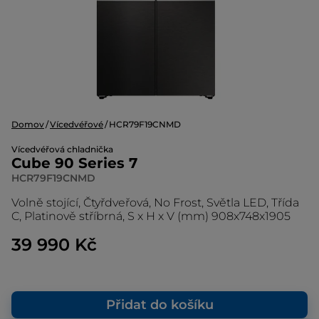
Domov
Vícedvéřové
HCR79F19CNMD
Vícedvéřová chladnička
Cube 90 Series 7
HCR79F19CNMD
Volně stojící, Čtyřdveřová, No Frost, Světla LED, Třída
C, Platinově stříbrná, S x H x V (mm) 908x748x1905
39 990 Kč
Přidat do košíku