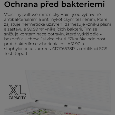
Ochrana před bakteriemi
Všechny pultové mrazničky Haier jsou vybavené
antibakteriálním a antimykotickým těsněním, které
zajišťuje hermetické uzavření, zamezuje vzniku plísní
a zastavuje 99,99 %* vnikajících bakterií. Tím se
snižuje kontaminace potravin, které vydrží déle v
bezpečí a uchovají si více chuti. *Zkouška odolnosti
proti bakteriím escherichia coli AS1.90 a
staphylococcus aureus ATCC6538P s certifikací SGS
Test Report