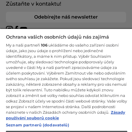
Zůstaňte v kontaktu!
Odebírejte náš newsletter
Ochrana vašich osobních údajů nás zajímá
My a naši partneři
106
ukládáme do vašeho zařízení osobní
CANDY HOOVER GROUP S.r.I. - Jediný akcionář - SÍDLO
údaje, jako jsou údaje o prohlížení nebo jedinečné
SPOLEČNOSTI: Via Comolli, 57 - 20861 Brugherio (Monza Brianza) -
identifikátory, a máme k nim přístup. Výběr Souhlasím
Itálie - ADMINISTRATIVNÍ KANCELÁŘE: Via Privata Eden Fumagalli
umožňuje, aby sledovací technologie podporovaly účely
snc - 20861 Brugherio (Monza Brianza) a Via Trento č. 20/A-22 -
20871 Vimercate (Monza Brianza) - Itálie - Tel.: +39.039.2086.1 - Fax:
uvedené v části My a naši partneři zpracováváme údaje za
+39.039.2086.237 - Základní kapitál 35 000 000,00 € plně splacený -
účelem poskytování. Výběrem Zamítnout vše nebo odvoláním
IČ a číslo zápisu v obchodním rejstříku Milán-Monza-Brianza-Lodi
svého souhlasu je zakážete. Pokud jsou sledovací technologie
04666310158 - DIČ 00786860965 - Číslo REA (Ekonomicko-správní
rejstřík): MB-1033934 - Autorizace IT AEOF 211870 - Společnost
zakázány, některé zobrazené obsahy a reklamy pro vás nemusí
podléhající řídicím a koordinačním činnostem společnosti Candy
být tolik relevantní. Tuto nabídku můžete kdykoli znovu
S.p.A.
zobrazit a změnit své volby nebo souhlas odvolat kliknutím na
odkaz Zobrazit účely ve spodní části webové stránky. Vaše volby
CZ / Česká republika
se projeví v našem Internetová stránka. Další podrobnosti
naleznete v našich Zásadách ochrany osobních údajů.
Zásady
používání souborů cookie
Seznam partnerů (dodavatelů)