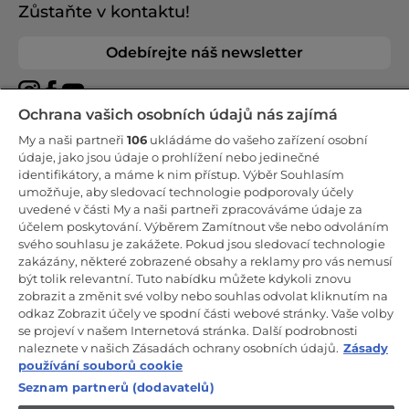
Zůstaňte v kontaktu!
Odebírejte náš newsletter
Ochrana vašich osobních údajů nás zajímá
My a naši partneři
106
ukládáme do vašeho zařízení osobní
CANDY HOOVER GROUP S.r.I. - Jediný akcionář - SÍDLO
údaje, jako jsou údaje o prohlížení nebo jedinečné
SPOLEČNOSTI: Via Comolli, 57 - 20861 Brugherio (Monza Brianza) -
identifikátory, a máme k nim přístup. Výběr Souhlasím
Itálie - ADMINISTRATIVNÍ KANCELÁŘE: Via Privata Eden Fumagalli
umožňuje, aby sledovací technologie podporovaly účely
snc - 20861 Brugherio (Monza Brianza) a Via Trento č. 20/A-22 -
20871 Vimercate (Monza Brianza) - Itálie - Tel.: +39.039.2086.1 - Fax:
uvedené v části My a naši partneři zpracováváme údaje za
+39.039.2086.237 - Základní kapitál 35 000 000,00 € plně splacený -
účelem poskytování. Výběrem Zamítnout vše nebo odvoláním
IČ a číslo zápisu v obchodním rejstříku Milán-Monza-Brianza-Lodi
svého souhlasu je zakážete. Pokud jsou sledovací technologie
04666310158 - DIČ 00786860965 - Číslo REA (Ekonomicko-správní
rejstřík): MB-1033934 - Autorizace IT AEOF 211870 - Společnost
zakázány, některé zobrazené obsahy a reklamy pro vás nemusí
podléhající řídicím a koordinačním činnostem společnosti Candy
být tolik relevantní. Tuto nabídku můžete kdykoli znovu
S.p.A.
zobrazit a změnit své volby nebo souhlas odvolat kliknutím na
odkaz Zobrazit účely ve spodní části webové stránky. Vaše volby
CZ / Česká republika
se projeví v našem Internetová stránka. Další podrobnosti
naleznete v našich Zásadách ochrany osobních údajů.
Zásady
používání souborů cookie
Seznam partnerů (dodavatelů)