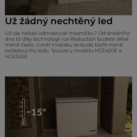
Už žádný nechtěný led
Už vás nebaví odmrazovat mrazničku? Od dnešního
dne to díky technologii Ice Reduction budete dělat
méně často. Uvnitř mrazáku se bude tvořit méně
nežádoucího ledu. *pouze u modelu HCE420E a
HCE520E