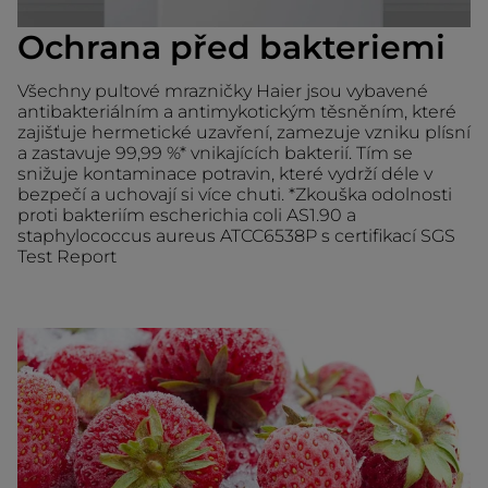
Ochrana před bakteriemi
Všechny pultové mrazničky Haier jsou vybavené
antibakteriálním a antimykotickým těsněním, které
zajišťuje hermetické uzavření, zamezuje vzniku plísní
a zastavuje 99,99 %* vnikajících bakterií. Tím se
snižuje kontaminace potravin, které vydrží déle v
bezpečí a uchovají si více chuti. *Zkouška odolnosti
proti bakteriím escherichia coli AS1.90 a
staphylococcus aureus ATCC6538P s certifikací SGS
Test Report