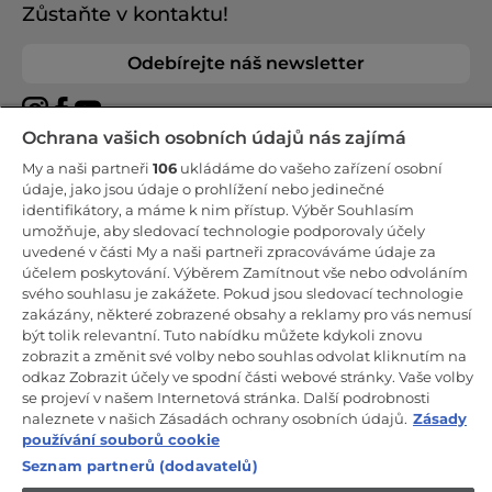
Zůstaňte v kontaktu!
Odebírejte náš newsletter
Ochrana vašich osobních údajů nás zajímá
My a naši partneři
106
ukládáme do vašeho zařízení osobní
CANDY HOOVER GROUP S.r.I. - Jediný akcionář - SÍDLO
údaje, jako jsou údaje o prohlížení nebo jedinečné
SPOLEČNOSTI: Via Comolli, 57 - 20861 Brugherio (Monza Brianza) -
identifikátory, a máme k nim přístup. Výběr Souhlasím
Itálie - ADMINISTRATIVNÍ KANCELÁŘE: Via Privata Eden Fumagalli
umožňuje, aby sledovací technologie podporovaly účely
snc - 20861 Brugherio (Monza Brianza) a Via Trento č. 20/A-22 -
20871 Vimercate (Monza Brianza) - Itálie - Tel.: +39.039.2086.1 - Fax:
uvedené v části My a naši partneři zpracováváme údaje za
+39.039.2086.237 - Základní kapitál 35 000 000,00 € plně splacený -
účelem poskytování. Výběrem Zamítnout vše nebo odvoláním
IČ a číslo zápisu v obchodním rejstříku Milán-Monza-Brianza-Lodi
svého souhlasu je zakážete. Pokud jsou sledovací technologie
04666310158 - DIČ 00786860965 - Číslo REA (Ekonomicko-správní
rejstřík): MB-1033934 - Autorizace IT AEOF 211870 - Společnost
zakázány, některé zobrazené obsahy a reklamy pro vás nemusí
podléhající řídicím a koordinačním činnostem společnosti Candy
být tolik relevantní. Tuto nabídku můžete kdykoli znovu
S.p.A.
zobrazit a změnit své volby nebo souhlas odvolat kliknutím na
odkaz Zobrazit účely ve spodní části webové stránky. Vaše volby
CZ / Česká republika
se projeví v našem Internetová stránka. Další podrobnosti
naleznete v našich Zásadách ochrany osobních údajů.
Zásady
používání souborů cookie
Seznam partnerů (dodavatelů)