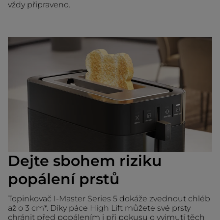
vždy připraveno.
Dejte sbohem riziku
popálení prstů
Topinkovač I-Master Series 5 dokáže zvednout chléb
až o 3 cm*. Díky páce High Lift můžete své prsty
chránit před popálením i při pokusu o vyjmutí těch