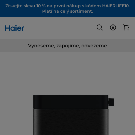
Získejte slevu 10 % na první nákup s kódem HAIERLIFE10.
Platí na celý sortiment.
Vyneseme, zapojíme, odvezeme