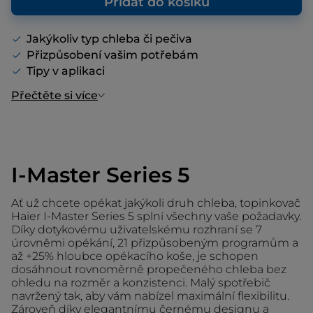
Přidat do košíku
Jakýkoliv typ chleba či pečiva
Přizpůsobení vašim potřebám
Tipy v aplikaci
Přečtěte si více
I-Master Series 5
Ať už chcete opékat jakýkoli druh chleba, topinkovač
Haier I-Master Series 5 splní všechny vaše požadavky.
Díky dotykovému uživatelskému rozhraní se 7
úrovněmi opékání, 21 přizpůsobeným programům a
až +25% hloubce opékacího koše, je schopen
dosáhnout rovnoměrně propečeného chleba bez
ohledu na rozměr a konzistenci. Malý spotřebič
navržený tak, aby vám nabízel maximální flexibilitu.
Zároveň díky elegantnímu černému designu a