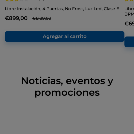
Lea
2
Libre Instalación, 4 Puertas, No Frost, Luz Led, Clase E
Libr
reseñas.
BPM,
Enlace
€899,00
€1.189,00
en
€6
la
misma
página.
Agregar al carrito
Noticias, eventos y
promociones