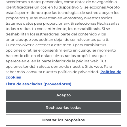
Productos de cuidado y mantenimiento
accedemos a datos personales, como datos de navegación o
identificadores únicos, en tu dispositivo. Si seleccionas Acepto,
estarás permitiendo que las tecnologías de rastreo apoyen los
propósitos que se muestran en «nosotros y nuestros socios
Mantente en contacto
tratamos datos para proporcionar». Si seleccionas Rechazarlas
todas o retiras tu consentimiento, los deshabilitarás. Si se
Regístrate ahora
deshabilitan los rastreadores, parte del contenido y los
anuncios que ves podrían dejar de ser relevantes para ti.
Puedes volver a acceder a este menú para cambiar tus
opciones o retirar el consentimiento en cualquier momento
haciendo clic en el enlace «Mostrar los propósitos» que
aparece en el en la parte inferior de la página web. Tus
Candy Hoover Group Srl –con accionista único, empresa que
opciones tendrán efecto dentro de nuestro Sitio web. Para
gestiona y coordina la actividad de Candy S.p.A, con domicilio fiscal
saber más, consulta nuestra política de privacidad.
Polìtica de
en Via Comolli, 57 - 20861 Brugherio (MB) – Sede administrativa: Via
Privata Eden Fumagalli - 20861 Brugherio (MB). - Italia con capital
cookies
social de 30,000,000.00€ íntegramente desembolsado. Registro
Lista de asociados (proveedores)
Mercantil/ tributación de Monza y Brianza 04666310158 – IVA núm.
IT00786860965
Acepto
ES / Español
Rechazarlas todas
Mostrar los propósitos