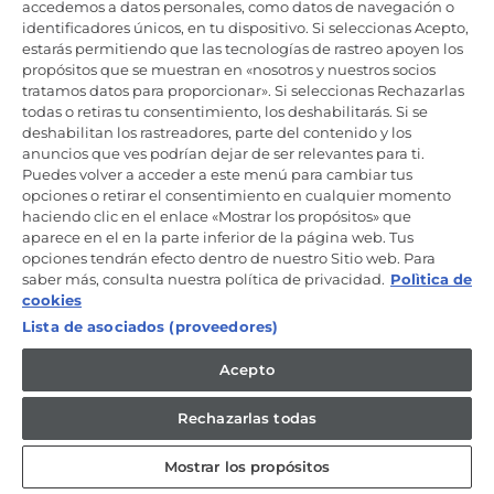
Productos de cuidado y mantenimiento
accedemos a datos personales, como datos de navegación o
identificadores únicos, en tu dispositivo. Si seleccionas Acepto,
estarás permitiendo que las tecnologías de rastreo apoyen los
propósitos que se muestran en «nosotros y nuestros socios
Mantente en contacto
tratamos datos para proporcionar». Si seleccionas Rechazarlas
todas o retiras tu consentimiento, los deshabilitarás. Si se
Regístrate ahora
deshabilitan los rastreadores, parte del contenido y los
anuncios que ves podrían dejar de ser relevantes para ti.
Puedes volver a acceder a este menú para cambiar tus
opciones o retirar el consentimiento en cualquier momento
haciendo clic en el enlace «Mostrar los propósitos» que
aparece en el en la parte inferior de la página web. Tus
Candy Hoover Group Srl –con accionista único, empresa que
opciones tendrán efecto dentro de nuestro Sitio web. Para
gestiona y coordina la actividad de Candy S.p.A, con domicilio fiscal
saber más, consulta nuestra política de privacidad.
Polìtica de
en Via Comolli, 57 - 20861 Brugherio (MB) – Sede administrativa: Via
Privata Eden Fumagalli - 20861 Brugherio (MB). - Italia con capital
cookies
social de 30,000,000.00€ íntegramente desembolsado. Registro
Lista de asociados (proveedores)
Mercantil/ tributación de Monza y Brianza 04666310158 – IVA núm.
IT00786860965
Acepto
ES / Español
Rechazarlas todas
Mostrar los propósitos