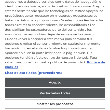
Productos de cuidado y mantenimiento
accedemos a datos personales, como datos de navegación o
identificadores únicos, en tu dispositivo. Si seleccionas Acepto,
estarás permitiendo que las tecnologías de rastreo apoyen los
propósitos que se muestran en «nosotros y nuestros socios
Mantente en contacto
tratamos datos para proporcionar». Si seleccionas Rechazarlas
todas o retiras tu consentimiento, los deshabilitarás. Si se
Regístrate ahora
deshabilitan los rastreadores, parte del contenido y los
anuncios que ves podrían dejar de ser relevantes para ti.
Puedes volver a acceder a este menú para cambiar tus
opciones o retirar el consentimiento en cualquier momento
haciendo clic en el enlace «Mostrar los propósitos» que
aparece en el en la parte inferior de la página web. Tus
Candy Hoover Group Srl –con accionista único, empresa que
opciones tendrán efecto dentro de nuestro Sitio web. Para
gestiona y coordina la actividad de Candy S.p.A, con domicilio fiscal
saber más, consulta nuestra política de privacidad.
Polìtica de
en Via Comolli, 57 - 20861 Brugherio (MB) – Sede administrativa: Via
Privata Eden Fumagalli - 20861 Brugherio (MB). - Italia con capital
cookies
social de 30,000,000.00€ íntegramente desembolsado. Registro
Lista de asociados (proveedores)
Mercantil/ tributación de Monza y Brianza 04666310158 – IVA núm.
IT00786860965
Acepto
ES / Español
Rechazarlas todas
Mostrar los propósitos