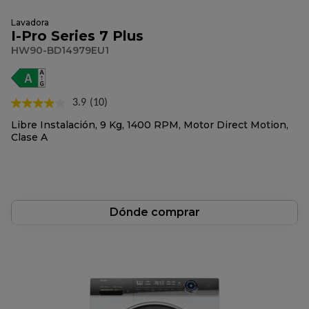
Lavadora
I-Pro Series 7 Plus
HW90-BD14979EU1
3.9
(10)
Lea
10
Libre Instalación, 9 Kg, 1400 RPM, Motor Direct Motion,
reseñas.
Clase A
Enlace
en
la
misma
página.
Dónde comprar