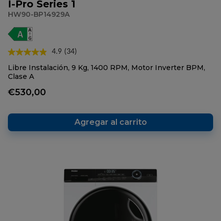
I-Pro Series 1
HW90-BP14929A
4.9
(34)
Lea
34
Libre Instalación, 9 Kg, 1400 RPM, Motor Inverter BPM,
reseñas.
Clase A
Enlace
en
€530,00
la
misma
página.
Agregar al carrito