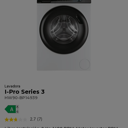
Lavadora
I-Pro Series 3
HW90-BP14939
2.7
(7)
Lea
7