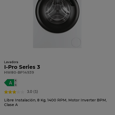
Lavadora
I-Pro Series 3
HW80-BP14939
3.0
(1)
Lea
1
Libre Instalación, 8 Kg, 1400 RPM, Motor Inverter BPM,
reseña.
Clase A
Enlace
en
la