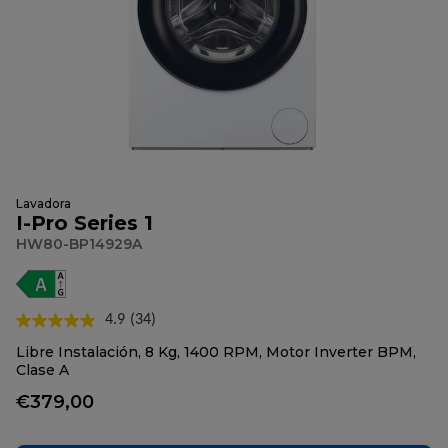
Lavadora
I-Pro Series 1
HW80-BP14929A
4.9
(34)
Lea
34
Libre Instalación, 8 Kg, 1400 RPM, Motor Inverter BPM,
reseñas.
Clase A
Enlace
en
€379,00
la
misma
página.