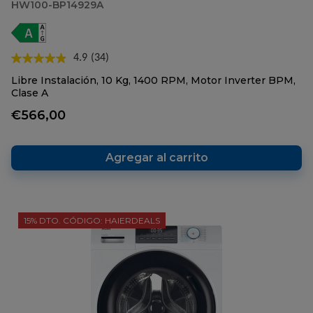
HW100-BP14929A
4.9
(34)
Lea
34
Libre Instalación, 10 Kg, 1400 RPM, Motor Inverter BPM,
reseñas.
Clase A
Enlace
en
€566,00
la
misma
página.
Agregar al carrito
15% DTO. CÓDIGO: HAIERDEALS