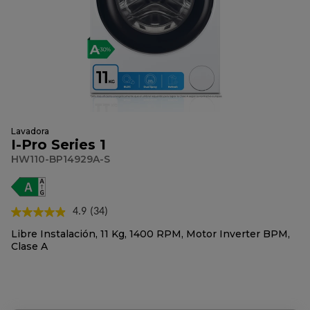
Lavadora
I-Pro Series 1
HW110-BP14929A-S
4.9
(34)
Lea
34
Libre Instalación, 11 Kg, 1400 RPM, Motor Inverter BPM,
reseñas.
Clase A
Enlace
en
la
misma
página.