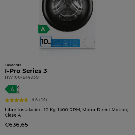
Lavadora
I-Pro Series 3
HW100-B14939
4.6
(14)
Lea
14
Libre Instalación, 10 Kg, 1400 RPM, Motor Direct Motion,
reseñas.
Clase A
Enlace
en
€636,65
la
misma