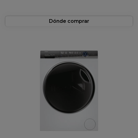
misma
página.
Dónde comprar