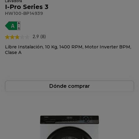
Lavadora
I-Pro Series 3
HW100-BP14939
2.9
(8)
Lea
8
Libre Instalación, 10 Kg, 1400 RPM, Motor Inverter BPM,
reseñas.
Clase A
Enlace
en
la
misma
página.
Dónde comprar