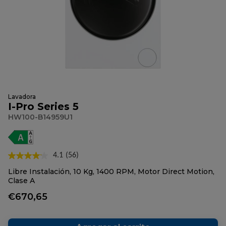
Lavadora
I-Pro Series 5
HW100-B14959U1
4.1
(56)
Lea
56
Libre Instalación, 10 Kg, 1400 RPM, Motor Direct Motion,
reseñas.
Clase A
Enlace
en
€670,65
la
misma
página.