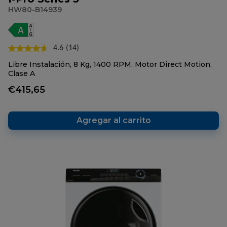
HW80-B14939
4.6
(14)
Lea
14
Libre Instalación, 8 Kg, 1400 RPM, Motor Direct Motion,
reseñas.
Clase A
Enlace
en
€415,65
la
misma
página.
Agregar al carrito