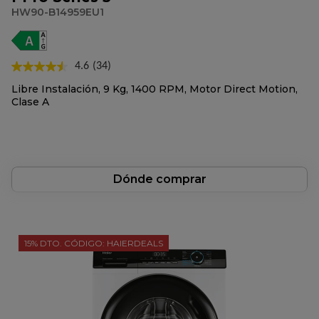
HW90-B14959EU1
4.6
(34)
Lea
34
Libre Instalación, 9 Kg, 1400 RPM, Motor Direct Motion,
reseñas.
Clase A
Enlace
en
la
misma
página.
Dónde comprar
15% DTO. CÓDIGO: HAIERDEALS