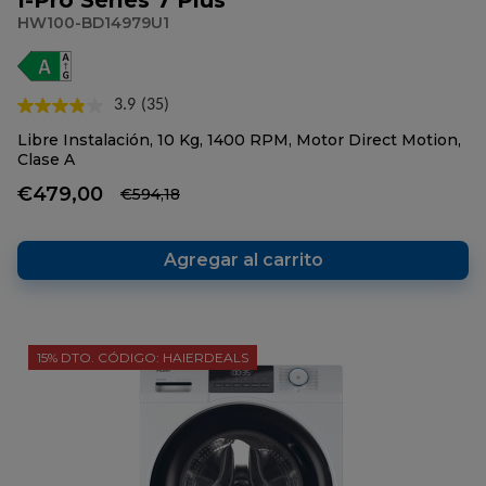
I-Pro Series 7 Plus
HW100-BD14979U1
3.9
(35)
Lea
35
Libre Instalación, 10 Kg, 1400 RPM, Motor Direct Motion,
reseñas.
Clase A
Enlace
en
€479,00
€594,18
la
misma
página.
Agregar al carrito
15% DTO. CÓDIGO: HAIERDEALS