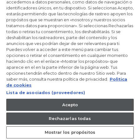
accedemos a datos personales, como datos de navegación o
identificadores únicos, en tu dispositivo. Si seleccionas Acepto,
estarás permitiendo que las tecnologías de rastreo apoyen los
propósitos que se muestran en «nosotros y nuestros socios
tratamos datos para proporcionar». Si seleccionas Rechazarlas
La gama I-Pro te ofrece diferentes Series para que elijas
todas o retiras tu consentimiento, los deshabilitarás. Si se
cual es la que mejor se adapta a ti.
deshabilitan los rastreadores, parte del contenido y los
anuncios que ves podrían dejar de ser relevantes para ti.
Puedes volver a acceder a este menú para cambiar tus
opciones o retirar el consentimiento en cualquier momento
haciendo clic en el enlace «Mostrar los propósitos» que
aparece en el en la parte inferior de la página web. Tus
opciones tendrán efecto dentro de nuestro Sitio web. Para
COMPAÑÍA
saber más, consulta nuestra política de privacidad.
Polìtica
de cookies
Sobre Haier
Lista de asociados (proveedores)
Haier Europe
Acepto
Código ético
Newsletter
Rechazarlas todas
Puntos de Venta
Investor relations
Mostrar los propósitos
Catálogo