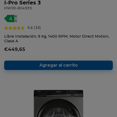
I-Pro Series 3
HW90-B14939
4.6
(14)
Lea
14
Libre Instalación, 9 Kg, 1400 RPM, Motor Direct Motion,
reseñas.
Clase A
Enlace
en
€449,65
la
misma
página.
Agregar al carrito