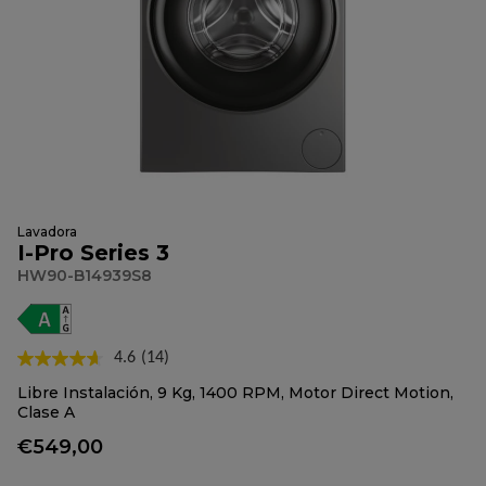
Lavadora
I-Pro Series 3
HW90-B14939S8
4.6
(14)
Lea
14
Libre Instalación, 9 Kg, 1400 RPM, Motor Direct Motion,
reseñas.
Clase A
Enlace
en
€549,00
la
misma