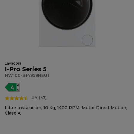
Lavadora
I-Pro Series 5
HW100-B14959NEU1
4.5
(53)
Lea
53
Libre Instalación, 10 Kg, 1400 RPM, Motor Direct Motion,
reseñas.
Clase A
Enlace
en
la
misma
página.