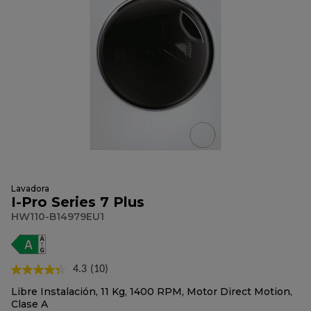
Lavadora
I-Pro Series 7 Plus
HW110-B14979EU1
4.3
(10)
Lea
10
Libre Instalación, 11 Kg, 1400 RPM, Motor Direct Motion,
reseñas.
Clase A
Enlace