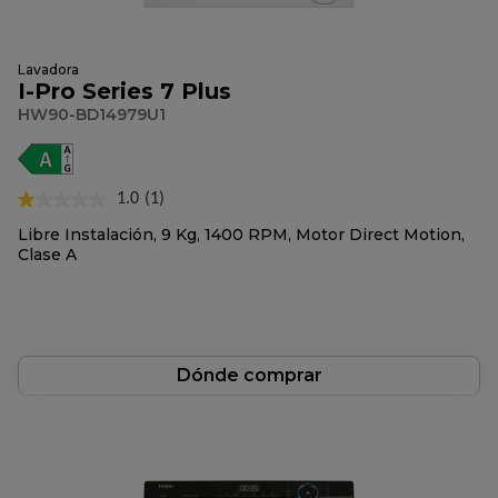
Lavadora
I-Pro Series 7 Plus
HW90-BD14979U1
1.0
(1)
Lea
1
Libre Instalación, 9 Kg, 1400 RPM, Motor Direct Motion,
reseña.
Clase A
Enlace
en
la
misma
página.
Dónde comprar