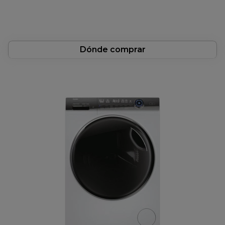
en
la
misma
página.
Dónde comprar