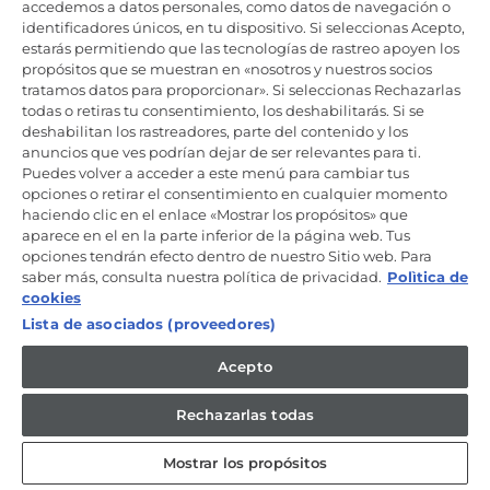
Productos de cuidado y mantenimiento
accedemos a datos personales, como datos de navegación o
identificadores únicos, en tu dispositivo. Si seleccionas Acepto,
estarás permitiendo que las tecnologías de rastreo apoyen los
propósitos que se muestran en «nosotros y nuestros socios
Mantente en contacto
tratamos datos para proporcionar». Si seleccionas Rechazarlas
todas o retiras tu consentimiento, los deshabilitarás. Si se
Regístrate ahora
deshabilitan los rastreadores, parte del contenido y los
anuncios que ves podrían dejar de ser relevantes para ti.
Puedes volver a acceder a este menú para cambiar tus
opciones o retirar el consentimiento en cualquier momento
haciendo clic en el enlace «Mostrar los propósitos» que
aparece en el en la parte inferior de la página web. Tus
Candy Hoover Group Srl –con accionista único, empresa que
opciones tendrán efecto dentro de nuestro Sitio web. Para
gestiona y coordina la actividad de Candy S.p.A, con domicilio fiscal
saber más, consulta nuestra política de privacidad.
Polìtica de
en Via Comolli, 57 - 20861 Brugherio (MB) – Sede administrativa: Via
Privata Eden Fumagalli - 20861 Brugherio (MB). - Italia con capital
cookies
social de 30,000,000.00€ íntegramente desembolsado. Registro
Lista de asociados (proveedores)
Mercantil/ tributación de Monza y Brianza 04666310158 – IVA núm.
IT00786860965
Acepto
ES / Español
Rechazarlas todas
Mostrar los propósitos