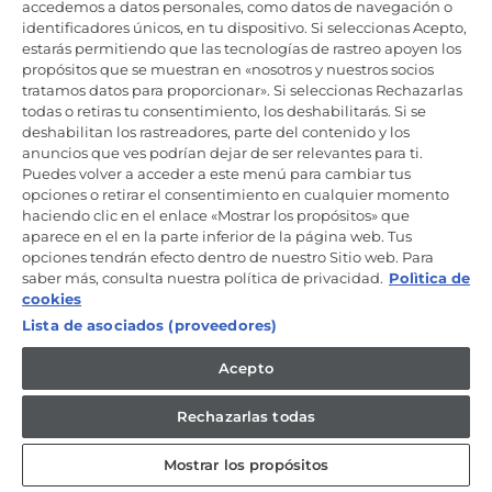
Productos de cuidado y mantenimiento
accedemos a datos personales, como datos de navegación o
identificadores únicos, en tu dispositivo. Si seleccionas Acepto,
estarás permitiendo que las tecnologías de rastreo apoyen los
propósitos que se muestran en «nosotros y nuestros socios
Mantente en contacto
tratamos datos para proporcionar». Si seleccionas Rechazarlas
todas o retiras tu consentimiento, los deshabilitarás. Si se
Regístrate ahora
deshabilitan los rastreadores, parte del contenido y los
anuncios que ves podrían dejar de ser relevantes para ti.
Puedes volver a acceder a este menú para cambiar tus
opciones o retirar el consentimiento en cualquier momento
haciendo clic en el enlace «Mostrar los propósitos» que
aparece en el en la parte inferior de la página web. Tus
Candy Hoover Group Srl –con accionista único, empresa que
opciones tendrán efecto dentro de nuestro Sitio web. Para
gestiona y coordina la actividad de Candy S.p.A, con domicilio fiscal
saber más, consulta nuestra política de privacidad.
Polìtica de
en Via Comolli, 57 - 20861 Brugherio (MB) – Sede administrativa: Via
Privata Eden Fumagalli - 20861 Brugherio (MB). - Italia con capital
cookies
social de 30,000,000.00€ íntegramente desembolsado. Registro
Lista de asociados (proveedores)
Mercantil/ tributación de Monza y Brianza 04666310158 – IVA núm.
IT00786860965
Acepto
ES / Español
Rechazarlas todas
Mostrar los propósitos