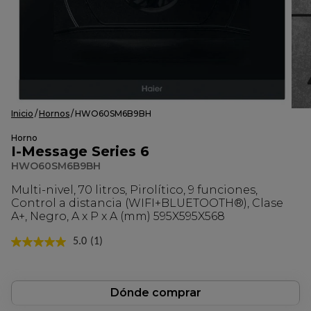
Inicio
Hornos
HWO60SM6B9BH
Horno
I-Message Series 6
HWO60SM6B9BH
Multi-nivel, 70 litros, Pirolítico, 9 funciones,
Control a distancia (WIFI+BLUETOOTH®), Clase
A+, Negro, A x P x A (mm) 595X595X568
5.0
(1)
Lea
1
reseña.
Enlace
en
Dónde comprar
la