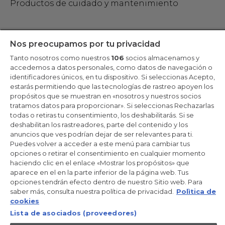
Productos de cuidado y mantenimiento
Mantente en contacto
Nos preocupamos por tu privacidad
Tanto nosotros como nuestros
106
socios almacenamos y
Regístrate ahora
accedemos a datos personales, como datos de navegación o
identificadores únicos, en tu dispositivo. Si seleccionas Acepto,
estarás permitiendo que las tecnologías de rastreo apoyen los
propósitos que se muestran en «nosotros y nuestros socios
tratamos datos para proporcionar». Si seleccionas Rechazarlas
Candy Hoover Group Srl –con accionista único, empresa que
todas o retiras tu consentimiento, los deshabilitarás. Si se
gestiona y coordina la actividad de Candy S.p.A, con domicilio fiscal
deshabilitan los rastreadores, parte del contenido y los
en Via Comolli, 57 - 20861 Brugherio (MB) – Sede administrativa:
anuncios que ves podrían dejar de ser relevantes para ti.
Via Privata Eden Fumagalli - 20861 Brugherio (MB). - Italia con
capital social de 30,000,000.00€ íntegramente desembolsado.
Puedes volver a acceder a este menú para cambiar tus
Registro Mercantil/ tributación de Monza y Brianza 04666310158 –
opciones o retirar el consentimiento en cualquier momento
IVA núm. IT00786860965
haciendo clic en el enlace «Mostrar los propósitos» que
aparece en el en la parte inferior de la página web. Tus
ES / Español
opciones tendrán efecto dentro de nuestro Sitio web. Para
saber más, consulta nuestra política de privacidad.
Polìtica de
cookies
Lista de asociados (proveedores)