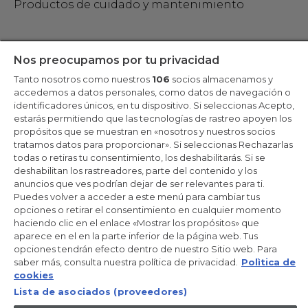
Productos de cuidado y mantenimiento
Mantente en contacto
Nos preocupamos por tu privacidad
Tanto nosotros como nuestros
106
socios almacenamos y
Regístrate ahora
accedemos a datos personales, como datos de navegación o
identificadores únicos, en tu dispositivo. Si seleccionas Acepto,
estarás permitiendo que las tecnologías de rastreo apoyen los
propósitos que se muestran en «nosotros y nuestros socios
tratamos datos para proporcionar». Si seleccionas Rechazarlas
Candy Hoover Group Srl –con accionista único, empresa que
todas o retiras tu consentimiento, los deshabilitarás. Si se
gestiona y coordina la actividad de Candy S.p.A, con domicilio fiscal
deshabilitan los rastreadores, parte del contenido y los
en Via Comolli, 57 - 20861 Brugherio (MB) – Sede administrativa:
anuncios que ves podrían dejar de ser relevantes para ti.
Via Privata Eden Fumagalli - 20861 Brugherio (MB). - Italia con
capital social de 30,000,000.00€ íntegramente desembolsado.
Puedes volver a acceder a este menú para cambiar tus
Registro Mercantil/ tributación de Monza y Brianza 04666310158 –
opciones o retirar el consentimiento en cualquier momento
IVA núm. IT00786860965
haciendo clic en el enlace «Mostrar los propósitos» que
aparece en el en la parte inferior de la página web. Tus
ES / Español
opciones tendrán efecto dentro de nuestro Sitio web. Para
saber más, consulta nuestra política de privacidad.
Polìtica de
cookies
Lista de asociados (proveedores)