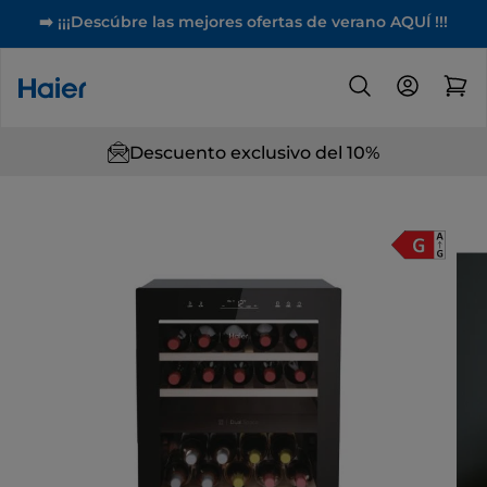
➡️ ¡¡¡Descúbre las mejores ofertas de verano AQUÍ !!!
Descuento exclusivo del 10%