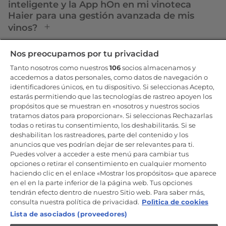
inteligente y la App hOn en mi vinoteca
Haier para una gestión avanzada de mis
vinos?
Nos preocupamos por tu privacidad
Tanto nosotros como nuestros
106
socios almacenamos y
accedemos a datos personales, como datos de navegación o
COMPAÑÍA
identificadores únicos, en tu dispositivo. Si seleccionas Acepto,
estarás permitiendo que las tecnologías de rastreo apoyen los
Sobre Haier
propósitos que se muestran en «nosotros y nuestros socios
Haier Europe
tratamos datos para proporcionar». Si seleccionas Rechazarlas
Código ético
todas o retiras tu consentimiento, los deshabilitarás. Si se
deshabilitan los rastreadores, parte del contenido y los
Newsletter
anuncios que ves podrían dejar de ser relevantes para ti.
Puntos de Venta
Puedes volver a acceder a este menú para cambiar tus
opciones o retirar el consentimiento en cualquier momento
Investor relations
haciendo clic en el enlace «Mostrar los propósitos» que aparece
Catálogo
en el en la parte inferior de la página web. Tus opciones
tendrán efecto dentro de nuestro Sitio web. Para saber más,
Newsroom
consulta nuestra política de privacidad.
Polìtica de cookies
Trabaja con nosotros
Lista de asociados (proveedores)