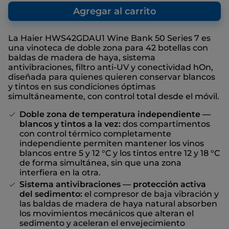
que nosotros, como fabricante,
Enlace
recomendamos, con el fin de ofrecer una
Agregar al carrito
en
referencia con respecto al precio de venta
la
misma
final, aunque no haya descuentos
página.
La Haier HWS42GDAU1 Wine Bank 50 Series 7 es
una vinoteca de doble zona para 42 botellas con
baldas de madera de haya, sistema
antivibraciones, filtro anti-UV y conectividad hOn,
diseñada para quienes quieren conservar blancos
y tintos en sus condiciones óptimas
simultáneamente, con control total desde el móvil.
Doble zona de temperatura independiente —
blancos y tintos a la vez:
dos compartimentos
con control térmico completamente
independiente permiten mantener los vinos
blancos entre 5 y 12 °C y los tintos entre 12 y 18 °C
de forma simultánea, sin que una zona
interfiera en la otra.
Sistema antivibraciones — protección activa
del sedimento:
el compresor de baja vibración y
las baldas de madera de haya natural absorben
los movimientos mecánicos que alteran el
sedimento y aceleran el envejecimiento