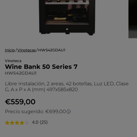
Inicio
Vinotecas
HWS42GDAU1
Vinoteca
Wine Bank 50 Series 7
HWS42GDAU1
Libre Instalación, 2 areas, 42 botellas, Luz LED, Clase
G, A x P x A (mm) 497x585x820
€559,00
Precio sugerido: €699,00
Precio sugerido
4.0
(25)
Lea
25
El precio sugerido es el precio de venta
reseñas.