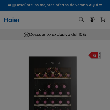
➡️ ¡¡¡Descúbre las mejores ofertas de verano AQUÍ !!!
Descuento exclusivo del 10%