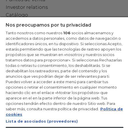
Investor relations
Catálogo
Newsroom
Nos preocupamos por tu privacidad
Trabaja con nosotros
Tanto nosotros como nuestros
106
socios almacenamos y
accedemos a datos personales, como datos de navegación o
identificadores únicos, en tu dispositivo. Si seleccionas Acepto,
HAIER SHOP
estarás permitiendo que las tecnologías de rastreo apoyen los
propósitos que se muestran en «nosotros y nuestros socios
Asistencia Haier Shop
tratamos datos para proporcionar». Si seleccionas Rechazarlas
todas o retiras tu consentimiento, los deshabilitarás. Si se
FAQ Haier Shop
deshabilitan los rastreadores, parte del contenido y los
Contacta con nosotros Haier Shop
anuncios que ves podrían dejar de ser relevantes para ti.
Puedes volver a acceder a este menú para cambiar tus
Términos y condiciones de venta
opciones o retirar el consentimiento en cualquier momento
Condiciones de uso del sitio web
haciendo clic en el enlace «Mostrar los propósitos» que
aparece en el en la parte inferior de la página web. Tus
Política de envío
opciones tendrán efecto dentro de nuestro Sitio web. Para
Política de reembolso
saber más, consulta nuestra política de privacidad.
Polìtica de
Desistimiento del contrato
cookies
Lista de asociados (proveedores)
Métodos de pago