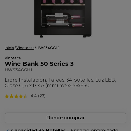
Inicio
Vinotecas
HWS34GGH1
Vinoteca
Wine Bank 50 Series 3
HWS34GGH1
Libre Instalación, 1 areas, 34 botellas, Luz LED,
Clase G, A x P x A (mm) 475x456x850
4.4
(23)
Lea
23
reseñas.
Enlace
en
Dónde comprar
la
misma
Capacidad 34 Botellas
– Espacio optimizado