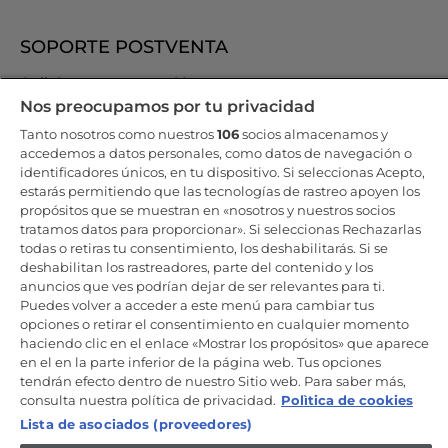
SOPORTE POSTVENTA
Solicita una reparación
Nos preocupamos por tu privacidad
Manuales de usuario
Tanto nosotros como nuestros
106
socios almacenamos y
Garantía legal
accedemos a datos personales, como datos de navegación o
Extension de la garantia
identificadores únicos, en tu dispositivo. Si seleccionas Acepto,
Asistencia Técnica
estarás permitiendo que las tecnologías de rastreo apoyen los
propósitos que se muestran en «nosotros y nuestros socios
Haier Premium Service
tratamos datos para proporcionar». Si seleccionas Rechazarlas
Accesorios y recambios originales
todas o retiras tu consentimiento, los deshabilitarás. Si se
deshabilitan los rastreadores, parte del contenido y los
Productos de cuidado y mantenimiento
anuncios que ves podrían dejar de ser relevantes para ti.
Puedes volver a acceder a este menú para cambiar tus
opciones o retirar el consentimiento en cualquier momento
Mantente en contacto
haciendo clic en el enlace «Mostrar los propósitos» que aparece
en el en la parte inferior de la página web. Tus opciones
tendrán efecto dentro de nuestro Sitio web. Para saber más,
Regístrate ahora
consulta nuestra política de privacidad.
Polìtica de cookies
Lista de asociados (proveedores)