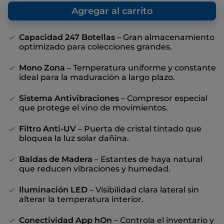
que nosotros, como fabricante,
Enlace
recomendamos, con el fin de ofrecer una
Agregar al carrito
en
referencia con respecto al precio de venta
la
misma
final, aunque no haya descuentos
página.
Capacidad 247 Botellas
– Gran almacenamiento
optimizado para colecciones grandes.
Mono Zona
– Temperatura uniforme y constante
ideal para la maduración a largo plazo.
Sistema Antivibraciones
– Compresor especial
que protege el vino de movimientos.
Filtro Anti-UV
– Puerta de cristal tintado que
bloquea la luz solar dañina.
Baldas de Madera
– Estantes de haya natural
que reducen vibraciones y humedad.
Iluminación LED
– Visibilidad clara lateral sin
alterar la temperatura interior.
Conectividad App hOn
– Controla el inventario y