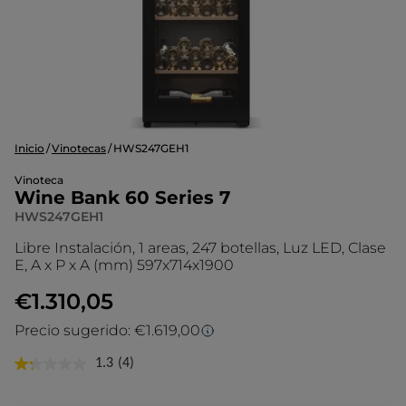
Inicio
Vinotecas
HWS247GEH1
Vinoteca
Wine Bank 60 Series 7
HWS247GEH1
Libre Instalación, 1 areas, 247 botellas, Luz LED, Clase
E, A x P x A (mm) 597x714x1900
€1.310,05
Precio sugerido: €1.619,00
Precio sugerido
1.3
(4)
Lea
4
El precio sugerido es el precio de venta
reseñas.