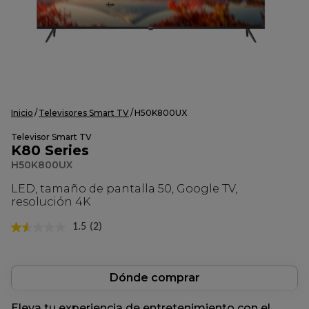
Inicio
Televisores Smart TV
H50K800UX
Televisor Smart TV
K80 Series
H50K800UX
LED, tamaño de pantalla 50, Google TV,
resolución 4K
1.5
(2)
Lea
2
reseñas.
Enlace
en
Dónde comprar
la
misma
Eleva tu experiencia de entretenimiento con el