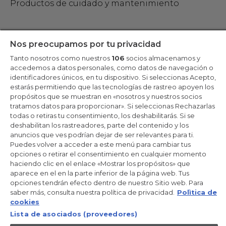
Productos de cuidado y mantenimiento
Mantente en contacto
Nos preocupamos por tu privacidad
Tanto nosotros como nuestros
106
socios almacenamos y
Regístrate ahora
accedemos a datos personales, como datos de navegación o
identificadores únicos, en tu dispositivo. Si seleccionas Acepto,
estarás permitiendo que las tecnologías de rastreo apoyen los
propósitos que se muestran en «nosotros y nuestros socios
tratamos datos para proporcionar». Si seleccionas Rechazarlas
Candy Hoover Group Srl –con accionista único, empresa que
todas o retiras tu consentimiento, los deshabilitarás. Si se
gestiona y coordina la actividad de Candy S.p.A, con domicilio fiscal
deshabilitan los rastreadores, parte del contenido y los
en Via Comolli, 57 - 20861 Brugherio (MB) – Sede administrativa:
anuncios que ves podrían dejar de ser relevantes para ti.
Via Privata Eden Fumagalli - 20861 Brugherio (MB). - Italia con
capital social de 30,000,000.00€ íntegramente desembolsado.
Puedes volver a acceder a este menú para cambiar tus
Registro Mercantil/ tributación de Monza y Brianza 04666310158 –
opciones o retirar el consentimiento en cualquier momento
IVA núm. IT00786860965
haciendo clic en el enlace «Mostrar los propósitos» que
aparece en el en la parte inferior de la página web. Tus
ES / Español
opciones tendrán efecto dentro de nuestro Sitio web. Para
saber más, consulta nuestra política de privacidad.
Polìtica de
cookies
Lista de asociados (proveedores)