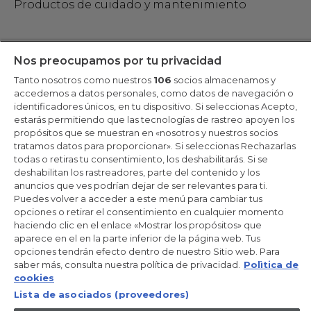
Productos de cuidado y mantenimiento
Mantente en contacto
Nos preocupamos por tu privacidad
Tanto nosotros como nuestros
106
socios almacenamos y
Regístrate ahora
accedemos a datos personales, como datos de navegación o
identificadores únicos, en tu dispositivo. Si seleccionas Acepto,
estarás permitiendo que las tecnologías de rastreo apoyen los
propósitos que se muestran en «nosotros y nuestros socios
tratamos datos para proporcionar». Si seleccionas Rechazarlas
Candy Hoover Group Srl –con accionista único, empresa que
todas o retiras tu consentimiento, los deshabilitarás. Si se
gestiona y coordina la actividad de Candy S.p.A, con domicilio fiscal
deshabilitan los rastreadores, parte del contenido y los
en Via Comolli, 57 - 20861 Brugherio (MB) – Sede administrativa:
anuncios que ves podrían dejar de ser relevantes para ti.
Via Privata Eden Fumagalli - 20861 Brugherio (MB). - Italia con
capital social de 30,000,000.00€ íntegramente desembolsado.
Puedes volver a acceder a este menú para cambiar tus
Registro Mercantil/ tributación de Monza y Brianza 04666310158 –
opciones o retirar el consentimiento en cualquier momento
IVA núm. IT00786860965
haciendo clic en el enlace «Mostrar los propósitos» que
aparece en el en la parte inferior de la página web. Tus
ES / Español
opciones tendrán efecto dentro de nuestro Sitio web. Para
saber más, consulta nuestra política de privacidad.
Polìtica de
cookies
Lista de asociados (proveedores)