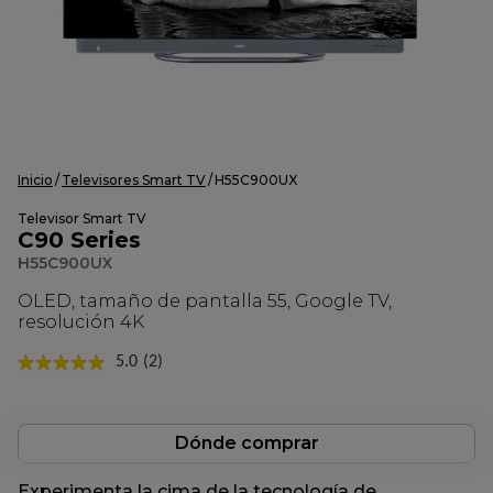
Inicio
Televisores Smart TV
H55C900UX
Televisor Smart TV
C90 Series
H55C900UX
OLED, tamaño de pantalla 55, Google TV,
resolución 4K
5.0
(2)
Lea
2
reseñas.
Enlace
en
Dónde comprar
la
misma
Experimenta la cima de la tecnología de