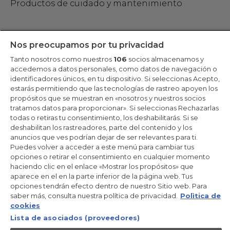
Productos de cuidado y mantenimiento
Mantente en contacto
Nos preocupamos por tu privacidad
Tanto nosotros como nuestros
106
socios almacenamos y
Regístrate ahora
accedemos a datos personales, como datos de navegación o
identificadores únicos, en tu dispositivo. Si seleccionas Acepto,
estarás permitiendo que las tecnologías de rastreo apoyen los
propósitos que se muestran en «nosotros y nuestros socios
tratamos datos para proporcionar». Si seleccionas Rechazarlas
Candy Hoover Group Srl –con accionista único, empresa que
todas o retiras tu consentimiento, los deshabilitarás. Si se
gestiona y coordina la actividad de Candy S.p.A, con domicilio fiscal
deshabilitan los rastreadores, parte del contenido y los
en Via Comolli, 57 - 20861 Brugherio (MB) – Sede administrativa:
anuncios que ves podrían dejar de ser relevantes para ti.
Via Privata Eden Fumagalli - 20861 Brugherio (MB). - Italia con
capital social de 30,000,000.00€ íntegramente desembolsado.
Puedes volver a acceder a este menú para cambiar tus
Registro Mercantil/ tributación de Monza y Brianza 04666310158 –
opciones o retirar el consentimiento en cualquier momento
IVA núm. IT00786860965
haciendo clic en el enlace «Mostrar los propósitos» que
aparece en el en la parte inferior de la página web. Tus
ES / Español
opciones tendrán efecto dentro de nuestro Sitio web. Para
saber más, consulta nuestra política de privacidad.
Polìtica de
cookies
Lista de asociados (proveedores)