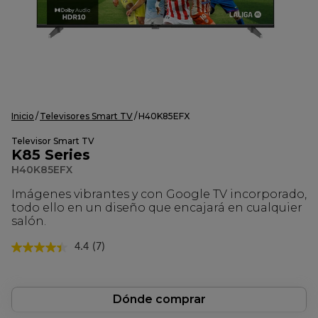
Inicio
Televisores Smart TV
H40K85EFX
Televisor Smart TV
K85 Series
H40K85EFX
Imágenes vibrantes y con Google TV incorporado,
todo ello en un diseño que encajará en cualquier
salón.
4.4
(7)
Lea
7
reseñas.
Enlace
en
Dónde comprar
la