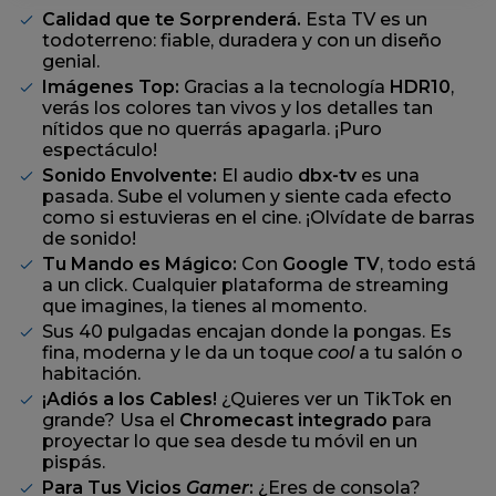
misma
Calidad que te Sorprenderá.
Esta TV es un
página.
todoterreno: fiable, duradera y con un diseño
genial.
Imágenes Top:
Gracias a la tecnología
HDR10
,
verás los colores tan vivos y los detalles tan
nítidos que no querrás apagarla. ¡Puro
espectáculo!
Sonido Envolvente:
El audio
dbx-tv
es una
pasada. Sube el volumen y siente cada efecto
como si estuvieras en el cine. ¡Olvídate de barras
de sonido!
Tu Mando es Mágico:
Con
Google TV
, todo está
a un click. Cualquier plataforma de streaming
que imagines, la tienes al momento.
Sus 40 pulgadas encajan donde la pongas. Es
fina, moderna y le da un toque
cool
a tu salón o
habitación.
¡Adiós a los Cables!
¿Quieres ver un TikTok en
grande? Usa el
Chromecast integrado
para
proyectar lo que sea desde tu móvil en un
pispás.
Para Tus Vicios
Gamer
:
¿Eres de consola?