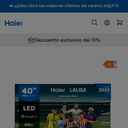
➡️ ¡¡¡Descúbre las mejores ofertas de verano AQUÍ !!!
Descuento exclusivo del 10%