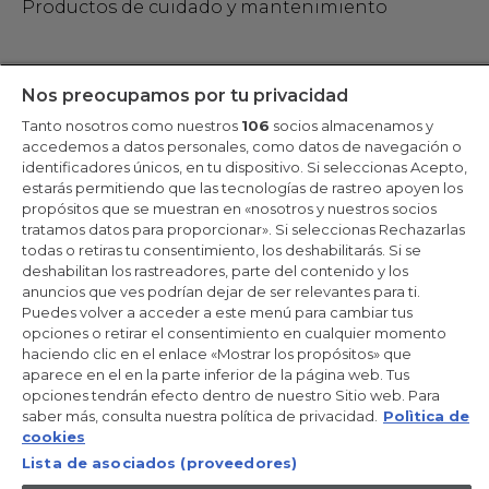
Productos de cuidado y mantenimiento
Mantente en contacto
Nos preocupamos por tu privacidad
Tanto nosotros como nuestros
106
socios almacenamos y
Regístrate ahora
accedemos a datos personales, como datos de navegación o
identificadores únicos, en tu dispositivo. Si seleccionas Acepto,
estarás permitiendo que las tecnologías de rastreo apoyen los
propósitos que se muestran en «nosotros y nuestros socios
tratamos datos para proporcionar». Si seleccionas Rechazarlas
Candy Hoover Group Srl –con accionista único, empresa que
todas o retiras tu consentimiento, los deshabilitarás. Si se
gestiona y coordina la actividad de Candy S.p.A, con domicilio fiscal
deshabilitan los rastreadores, parte del contenido y los
en Via Comolli, 57 - 20861 Brugherio (MB) – Sede administrativa:
anuncios que ves podrían dejar de ser relevantes para ti.
Via Privata Eden Fumagalli - 20861 Brugherio (MB). - Italia con
capital social de 30,000,000.00€ íntegramente desembolsado.
Puedes volver a acceder a este menú para cambiar tus
Registro Mercantil/ tributación de Monza y Brianza 04666310158 –
opciones o retirar el consentimiento en cualquier momento
IVA núm. IT00786860965
haciendo clic en el enlace «Mostrar los propósitos» que
aparece en el en la parte inferior de la página web. Tus
ES / Español
opciones tendrán efecto dentro de nuestro Sitio web. Para
saber más, consulta nuestra política de privacidad.
Polìtica de
cookies
Lista de asociados (proveedores)