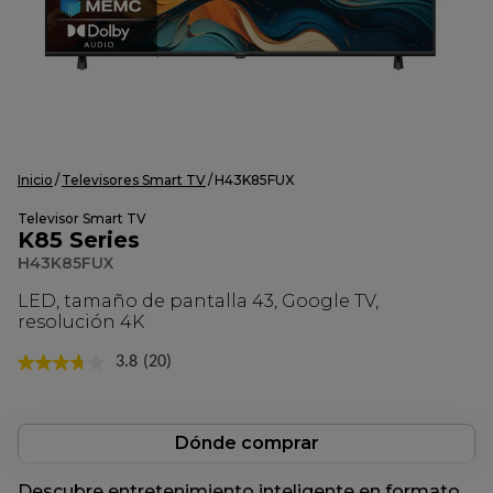
Inicio
Televisores Smart TV
H43K85FUX
Televisor Smart TV
K85 Series
H43K85FUX
LED, tamaño de pantalla 43, Google TV,
resolución 4K
3.8
(20)
Lea
20
reseñas.
Enlace
en
Dónde comprar
la
misma
Descubre entretenimiento inteligente en formato