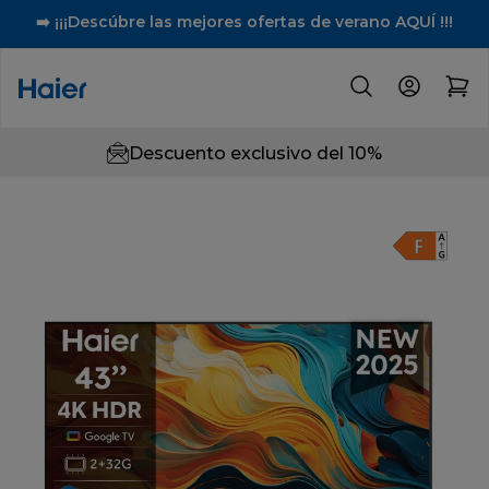
➡️ ¡¡¡Descúbre las mejores ofertas de verano AQUÍ !!!
Descuento exclusivo del 10%