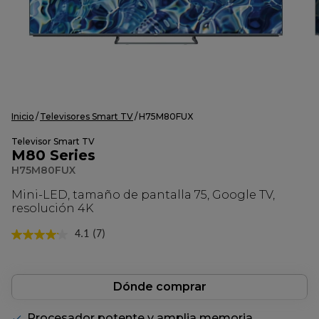
Inicio
Televisores Smart TV
H75M80FUX
Televisor Smart TV
M80 Series
H75M80FUX
Mini-LED, tamaño de pantalla 75, Google TV,
resolución 4K
4.1
(7)
Lea
7
reseñas.
Enlace
en
Dónde comprar
la
misma
Procesador potente y amplia memoria