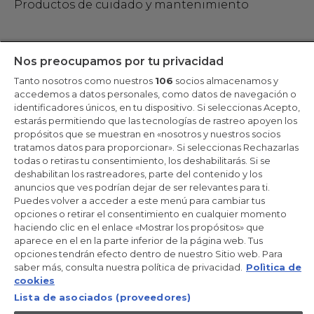
Productos de cuidado y mantenimiento
Mantente en contacto
Nos preocupamos por tu privacidad
Tanto nosotros como nuestros
106
socios almacenamos y
Regístrate ahora
accedemos a datos personales, como datos de navegación o
identificadores únicos, en tu dispositivo. Si seleccionas Acepto,
estarás permitiendo que las tecnologías de rastreo apoyen los
propósitos que se muestran en «nosotros y nuestros socios
tratamos datos para proporcionar». Si seleccionas Rechazarlas
Candy Hoover Group Srl –con accionista único, empresa que
todas o retiras tu consentimiento, los deshabilitarás. Si se
gestiona y coordina la actividad de Candy S.p.A, con domicilio fiscal
deshabilitan los rastreadores, parte del contenido y los
en Via Comolli, 57 - 20861 Brugherio (MB) – Sede administrativa:
anuncios que ves podrían dejar de ser relevantes para ti.
Via Privata Eden Fumagalli - 20861 Brugherio (MB). - Italia con
capital social de 30,000,000.00€ íntegramente desembolsado.
Puedes volver a acceder a este menú para cambiar tus
Registro Mercantil/ tributación de Monza y Brianza 04666310158 –
opciones o retirar el consentimiento en cualquier momento
IVA núm. IT00786860965
haciendo clic en el enlace «Mostrar los propósitos» que
aparece en el en la parte inferior de la página web. Tus
ES / Español
opciones tendrán efecto dentro de nuestro Sitio web. Para
saber más, consulta nuestra política de privacidad.
Polìtica de
cookies
Lista de asociados (proveedores)