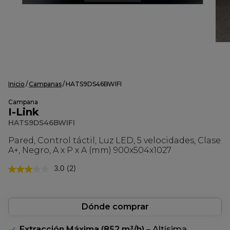
Inicio
Campanas
HATS9DS46BWIFI
Campana
I-Link
HATS9DS46BWIFI
Pared, Control táctil, Luz LED, 5 velocidades, Clase
A+, Negro, A x P x A (mm) 900x504x1027
3.0
(2)
Lea
2
reseñas.
Enlace
en
Dónde comprar
la
misma
Extracción Máxima (852 m³/h)
– Altísima