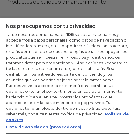
Productos de cuidado y mantenimiento
Mantente en contacto
Nos preocupamos por tu privacidad
Tanto nosotros como nuestros
106
socios almacenamos y
Regístrate ahora
accedemos a datos personales, como datos de navegación o
identificadores únicos, en tu dispositivo. Si seleccionas Acepto,
estarás permitiendo que las tecnologías de rastreo apoyen los
propósitos que se muestran en «nosotros y nuestros socios
tratamos datos para proporcionar». Si seleccionas Rechazarlas
Candy Hoover Group Srl –con accionista único, empresa que
todas o retiras tu consentimiento, los deshabilitarás. Si se
gestiona y coordina la actividad de Candy S.p.A, con domicilio fiscal
deshabilitan los rastreadores, parte del contenido y los
en Via Comolli, 57 - 20861 Brugherio (MB) – Sede administrativa:
anuncios que ves podrían dejar de ser relevantes para ti.
Via Privata Eden Fumagalli - 20861 Brugherio (MB). - Italia con
capital social de 30,000,000.00€ íntegramente desembolsado.
Puedes volver a acceder a este menú para cambiar tus
Registro Mercantil/ tributación de Monza y Brianza 04666310158 –
opciones o retirar el consentimiento en cualquier momento
IVA núm. IT00786860965
haciendo clic en el enlace «Mostrar los propósitos» que
aparece en el en la parte inferior de la página web. Tus
ES / Español
opciones tendrán efecto dentro de nuestro Sitio web. Para
saber más, consulta nuestra política de privacidad.
Polìtica de
cookies
Lista de asociados (proveedores)