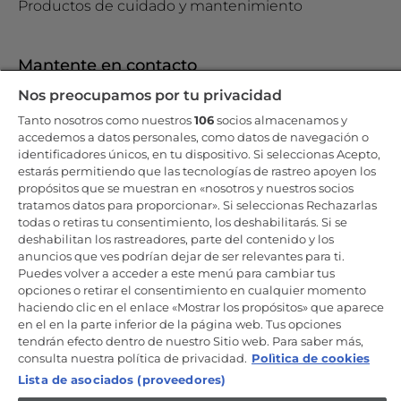
Productos de cuidado y mantenimiento
Mantente en contacto
Nos preocupamos por tu privacidad
Regístrate ahora
Tanto nosotros como nuestros
106
socios almacenamos y
accedemos a datos personales, como datos de navegación o
identificadores únicos, en tu dispositivo. Si seleccionas Acepto,
estarás permitiendo que las tecnologías de rastreo apoyen los
propósitos que se muestran en «nosotros y nuestros socios
Candy Hoover Group Srl –con accionista único, empresa que
tratamos datos para proporcionar». Si seleccionas Rechazarlas
gestiona y coordina la actividad de Candy S.p.A, con domicilio fiscal
todas o retiras tu consentimiento, los deshabilitarás. Si se
en Via Comolli, 57 - 20861 Brugherio (MB) – Sede administrativa: Via
deshabilitan los rastreadores, parte del contenido y los
Privata Eden Fumagalli - 20861 Brugherio (MB). - Italia con capital
social de 30,000,000.00€ íntegramente desembolsado. Registro
anuncios que ves podrían dejar de ser relevantes para ti.
Mercantil/ tributación de Monza y Brianza 04666310158 – IVA núm.
Puedes volver a acceder a este menú para cambiar tus
IT00786860965
opciones o retirar el consentimiento en cualquier momento
haciendo clic en el enlace «Mostrar los propósitos» que aparece
ES / Español
en el en la parte inferior de la página web. Tus opciones
tendrán efecto dentro de nuestro Sitio web. Para saber más,
consulta nuestra política de privacidad.
Polìtica de cookies
Lista de asociados (proveedores)