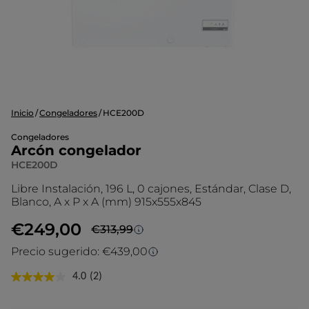
Inicio
Congeladores
HCE200D
Congeladores
Arcón congelador
HCE200D
Libre Instalación, 196 L, 0 cajones, Estándar, Clase D,
Blanco, A x P x A (mm) 915x555x845
€249,00
€313,99
Precio más bajo de los últimos 30 días
Precio sugerido: €439,00
Precio sugerido
El % de descuento se redondea al número
4.0
(2)
Lea
entero más cercano y se calcula sobre el
2
El precio sugerido es el precio de venta
precio más bajo de los últimos 30 días.
reseñas.