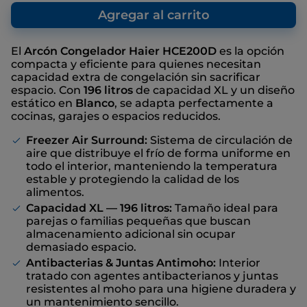
que nosotros, como fabricante,
Enlace
recomendamos, con el fin de ofrecer una
Agregar al carrito
en
referencia con respecto al precio de venta
la
misma
final, aunque no haya descuentos
página.
El
Arcón Congelador Haier HCE200D
es la opción
compacta y eficiente para quienes necesitan
capacidad extra de congelación sin sacrificar
espacio. Con
196 litros
de capacidad XL y un diseño
estático en
Blanco
, se adapta perfectamente a
cocinas, garajes o espacios reducidos.
Freezer Air Surround:
Sistema de circulación de
aire que distribuye el frío de forma uniforme en
todo el interior, manteniendo la temperatura
estable y protegiendo la calidad de los
alimentos.
Capacidad XL — 196 litros:
Tamaño ideal para
parejas o familias pequeñas que buscan
almacenamiento adicional sin ocupar
demasiado espacio.
Antibacterias & Juntas Antimoho:
Interior
tratado con agentes antibacterianos y juntas
resistentes al moho para una higiene duradera y
un mantenimiento sencillo.