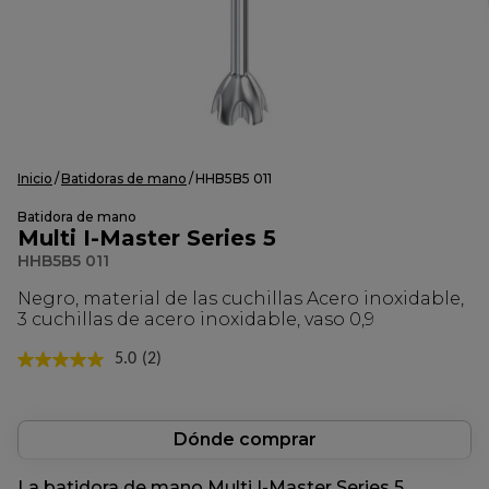
Inicio
Batidoras de mano
HHB5B5 011
Batidora de mano
Multi I-Master Series 5
HHB5B5 011
Negro, material de las cuchillas Acero inoxidable,
3 cuchillas de acero inoxidable, vaso 0,9
5.0
(2)
Lea
2
reseñas.
Enlace
en
Dónde comprar
la
misma
La batidora de mano Multi I-Master Series 5