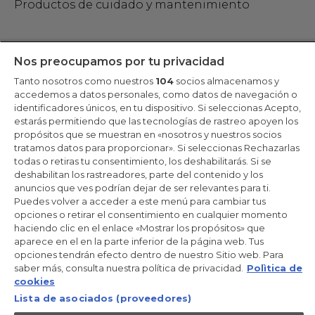
Productos de cuidado y mantenimiento
Mantente en contacto
Nos preocupamos por tu privacidad
Tanto nosotros como nuestros
104
socios almacenamos y
Regístrate ahora
accedemos a datos personales, como datos de navegación o
identificadores únicos, en tu dispositivo. Si seleccionas Acepto,
estarás permitiendo que las tecnologías de rastreo apoyen los
propósitos que se muestran en «nosotros y nuestros socios
tratamos datos para proporcionar». Si seleccionas Rechazarlas
Candy Hoover Group Srl –con accionista único, empresa que
todas o retiras tu consentimiento, los deshabilitarás. Si se
gestiona y coordina la actividad de Candy S.p.A, con domicilio fiscal
deshabilitan los rastreadores, parte del contenido y los
en Via Comolli, 57 - 20861 Brugherio (MB) – Sede administrativa:
anuncios que ves podrían dejar de ser relevantes para ti.
Via Privata Eden Fumagalli - 20861 Brugherio (MB). - Italia con
capital social de 30,000,000.00€ íntegramente desembolsado.
Puedes volver a acceder a este menú para cambiar tus
Registro Mercantil/ tributación de Monza y Brianza 04666310158 –
opciones o retirar el consentimiento en cualquier momento
IVA núm. IT00786860965
haciendo clic en el enlace «Mostrar los propósitos» que
aparece en el en la parte inferior de la página web. Tus
ES / Español
opciones tendrán efecto dentro de nuestro Sitio web. Para
saber más, consulta nuestra política de privacidad.
Polìtica de
cookies
Lista de asociados (proveedores)