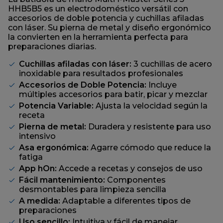
página.
HHB5B5 es un electrodoméstico versátil con
accesorios de doble potencia y cuchillas afiladas
con láser. Su pierna de metal y diseño ergonómico
la convierten en la herramienta perfecta para
preparaciones diarias.
Cuchillas afiladas con láser:
3 cuchillas de acero
inoxidable para resultados profesionales
Accesorios de Doble Potencia:
Incluye
múltiples accesorios para batir, picar y mezclar
Potencia Variable:
Ajusta la velocidad según la
receta
Pierna de metal:
Duradera y resistente para uso
intensivo
Asa ergonómica:
Agarre cómodo que reduce la
fatiga
App hOn:
Accede a recetas y consejos de uso
Fácil mantenimiento:
Componentes
desmontables para limpieza sencilla
A medida:
Adaptable a diferentes tipos de
preparaciones
Uso sencillo:
Intuitiva y fácil de manejar