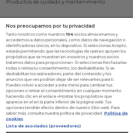
Productos de cuidado y mantenimiento
Mantente en contacto
Nos preocupamos por tu privacidad
Tanto nosotros como nuestros
104
socios almacenamos y
Regístrate ahora
accedemos a datos personales, como datos de navegación o
identificadores únicos, en tu dispositivo. Si seleccionas Acepto,
estarás permitiendo que las tecnologías de rastreo apoyen los
propósitos que se muestran en «nosotros y nuestros socios
tratamos datos para proporcionar». Si seleccionas Rechazarlas
Candy Hoover Group Srl –con accionista único, empresa que
todas o retiras tu consentimiento, los deshabilitarás. Si se
gestiona y coordina la actividad de Candy S.p.A, con domicilio fiscal
deshabilitan los rastreadores, parte del contenido y los
en Via Comolli, 57 - 20861 Brugherio (MB) – Sede administrativa:
anuncios que ves podrían dejar de ser relevantes para ti.
Via Privata Eden Fumagalli - 20861 Brugherio (MB). - Italia con
capital social de 30,000,000.00€ íntegramente desembolsado.
Puedes volver a acceder a este menú para cambiar tus
Registro Mercantil/ tributación de Monza y Brianza 04666310158 –
opciones o retirar el consentimiento en cualquier momento
IVA núm. IT00786860965
haciendo clic en el enlace «Mostrar los propósitos» que
aparece en el en la parte inferior de la página web. Tus
ES / Español
opciones tendrán efecto dentro de nuestro Sitio web. Para
saber más, consulta nuestra política de privacidad.
Polìtica de
cookies
Lista de asociados (proveedores)