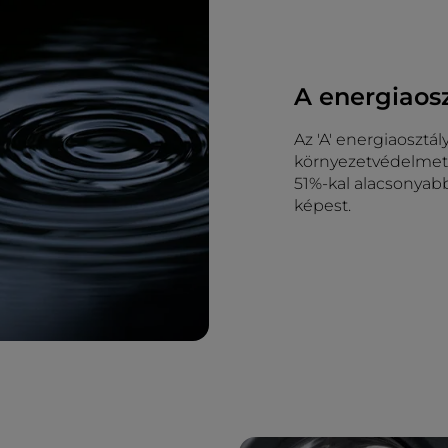
A energiaos
Az 'A' energiaosztá
környezetvédelmet 
51%-kal alacsonyabb
képest.