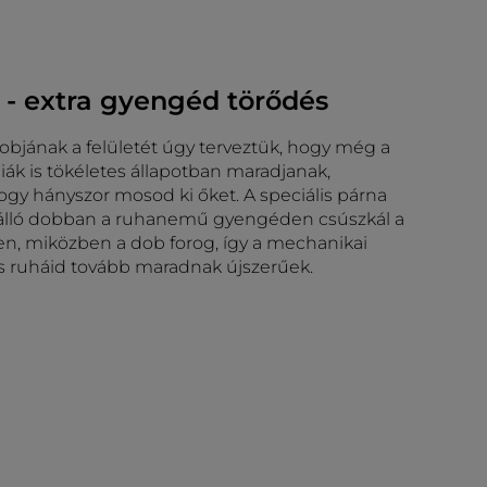
 - extra gyengéd törődés
bjának a felületét úgy terveztük, hogy még a
iák is tökéletes állapotban maradjanak,
hogy hányszor mosod ki őket. A speciális párna
 álló dobban a ruhanemű gyengéden csúszkál a
eten, miközben a dob forog, így a mechanikai
s ruháid tovább maradnak újszerűek.