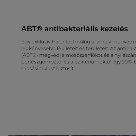
ABT® antibakteriális kezelés
Egy exkluzív Haier technológia, amely megvé
legkényesebb felületeit és területeit. Az antibakt
(ABT®) megvédi a mosószerfiókot és a nyílászár
penészgombától és a baktériumoktól, így 99%-
mosási ciklust biztosít.