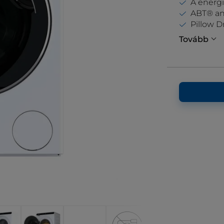
A energi
ABT® ant
Pillow 
Tovább