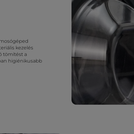
di mosógéped
eriális kezelés
ó tömítést a
ban higiénikusabb