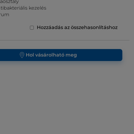
aosztály
ibakteriális kezelés
Drum
Hozzáadás az összehasonlításhoz
Hol vásárolható meg