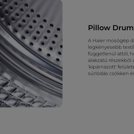
Pillow Drum
A Haier mosógép do
legkényesebb textíl
függetlenül attól, 
alakzatú részekből
'kipárnázott' felül
súrlódás csökken é