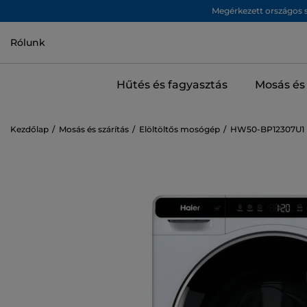
Megérkezett országos s
Rólunk
Hűtés és fagyasztás
Mosás és 
Kezdőlap
Mosás és szárítás
Elöltöltős mosógép
HW50-BP12307U1