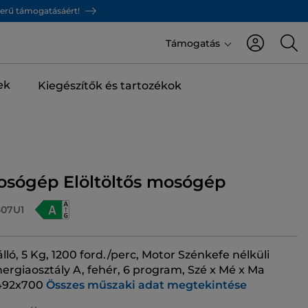
zerű támogatásáért!
Támogatás
ek
Kiegészítők és tartozékok
osógép Elöltöltős mosógép
07U1
ló, 5 Kg, 1200 ford./perc, Motor Szénkefe nélküli
nergiaosztály A, fehér, 6 program, Szé x Mé x Ma
492x700
Összes műszaki adat megtekintése