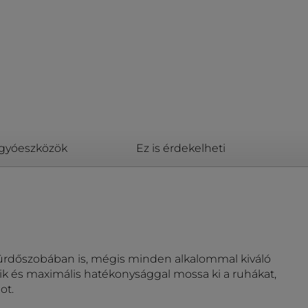
ogyóeszközök
Ez is érdekelheti
fürdőszobában is, mégis minden alkalommal kiváló
k és maximális hatékonysággal mossa ki a ruhákat,
ot.