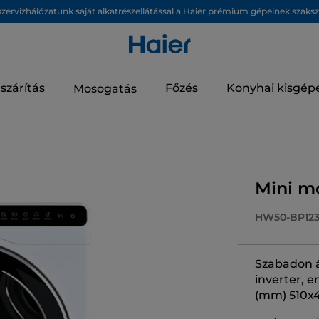
zervizhálózatunk saját alkatrészellátással a Haier prémium gépeinek szaks
szárítás
Főzés
Konyhai kisgép
Mosogatás
Mini m
HW50-BP123
Szabadon ál
inverter, e
(mm) 510x