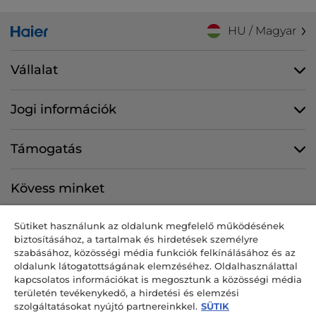
HU / Magyar
Vállalat
Jogi információk
Támogatás
Kövess minket
Sütiket használunk az oldalunk megfelelő működésének
biztosításához, a tartalmak és hirdetések személyre
szabásához, közösségi média funkciók felkínálásához és az
CANDY HOOVER GROUP S.r.I. egyszemélyes társaság – BEJEGYZETT
oldalunk látogatottságának elemzéséhez. Oldalhasználattal
SZÉKHELY: Via Comolli, 57 – 20861 Brugherio (MB) – Olaszország –
kapcsolatos információkat is megosztunk a közösségi média
BEJEGYZETT TELEPHELYEK: Via Privata Eden Fumagalli snc – 20861
területén tevékenykedő, a hirdetési és elemzési
Brugherio (MB) és Via Trento n. 20/A-22 – 20871 Vimercate (MB) –
szolgáltatásokat nyújtó partnereinkkel.
SÜTIK