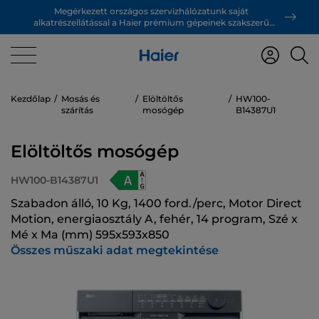
Megérkezett országos szervizhálózatunk saját
alkatrészellátással a Haier prémium gépeinek szakszerű
támogatásáért!
Kezdőlap
Mosás és
Elöltöltős
HW100-
szárítás
mosógép
B14387U1
Elöltöltős mosógép
HW100-B14387U1
Szabadon álló, 10 Kg, 1400 ford./perc, Motor Direct
Motion, energiaosztály A, fehér, 14 program, Szé x
Mé x Ma (mm) 595x593x850
Összes műszaki adat megtekintése