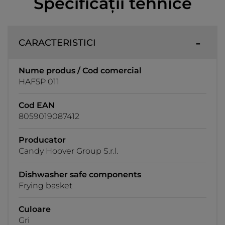
Specificații tehnice
CARACTERISTICI
Nume produs / Cod comercial
HAF5P 011
Cod EAN
8059019087412
Producator
Candy Hoover Group S.r.l.
Dishwasher safe components
Frying basket
Culoare
Gri