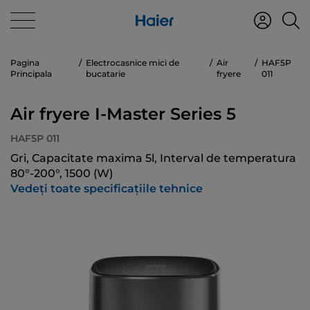
Pagina
Electrocasnice mici de
Air
HAF5P
Principala
bucatarie
fryere
011
Air fryere I-Master Series 5
HAF5P 011
Gri, Capacitate maxima 5l, Interval de temperatura
80°-200°, 1500 (W)
Vedeți toate specificațiile tehnice