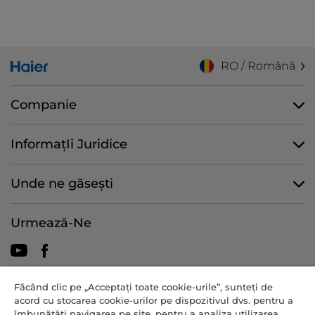
RO / Română
Companie
InformațIi Juridice
Unde ne găsești
Urmează-Ne
Făcând clic pe „Acceptați toate cookie-urile”, sunteți de
CANDY HOOVER GROUP S.r.I. - asociat unic - SEDIU SOCIAL: Via
acord cu stocarea cookie-urilor pe dispozitivul dvs. pentru a
Comolli, 57 - 20861 Brugherio (MB) - Italia - BIROURI
îmbunătăți navigarea pe site, pentru a analiza utilizarea