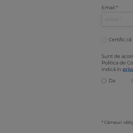
Email *
Certific c
Sunt de acord
Politica de C
indică în
priv
Da
*
Câmpuri oblig