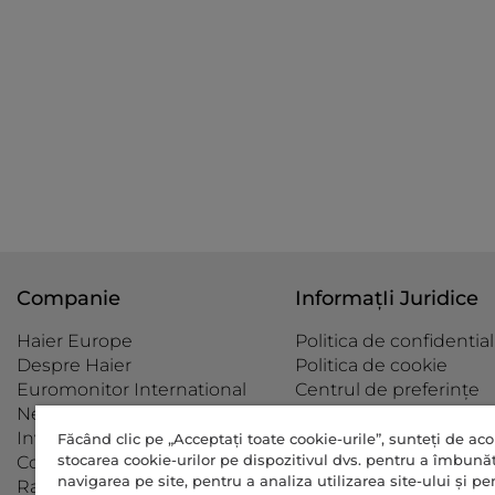
Companie
InformațIi Juridice
Haier Europe
Politica de confidential
Despre Haier
Politica de cookie
Euromonitor International
Centrul de preferințe
Newsletter
pentru confidențialitat
Investor Relations
Declarație de accesibili
Făcând clic pe „Acceptați toate cookie-urile”, sunteți de ac
stocarea cookie-urilor pe dispozitivul dvs. pentru a îmbunăt
Codul de etică
Data Act Policy
navigarea pe site, pentru a analiza utilizarea site-ului și pe
Raport impozit pe profit