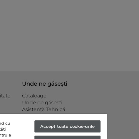
Unde ne găsești
itate
Cataloage
Unde ne găsești
Asistență Tehnică
e
Piese de schimb și
tate
consumabile
ord cu
Accept toate cookie-urile
ăți
ntru a