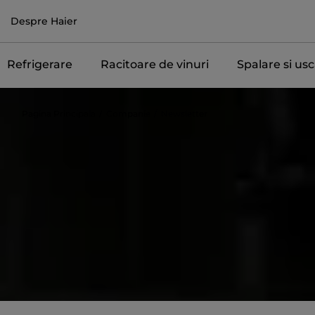
Despre Haier
Refrigerare
Racitoare de vinuri
Spalare si us
Pagina Principala
Companie
Newsletter