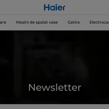
care
Masini de spalat vase
Gatire
Electroca
Newsletter