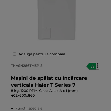
Adaugă pentru a compara
THASN286TM5P-S
Mașini de spălat cu încărcare
verticala Haier T Series 7
8 kg, 1200 RPM, Clasa A, L x A x Î (mm)
405x600x860
Functii speciale