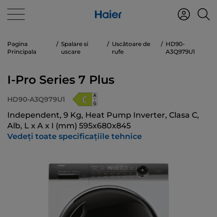
Pagina
Spalare si
Uscătoare de
HD90-
Principala
uscare
rufe
A3Q979U1
I-Pro Series 7 Plus
HD90-A3Q979U1
Independent, 9 Kg, Heat Pump Inverter, Clasa C,
Alb, L x A x I (mm) 595x680x845
Vedeți toate specificațiile tehnice