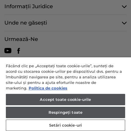
InformațIi Juridice
Unde ne găsești
Urmează-Ne
Făcând clic pe „Acceptați toate cookie-urile”, sunteți de
CANDY HOOVER GROUP S.r.I. - asociat unic - SEDIU SOCIAL: Via
acord cu stocarea cookie-urilor pe dispozitivul dvs. pentru a
Comolli, 57 - 20861 Brugherio (MB) - Italia - BIROURI
îmbunătăți navigarea pe site, pentru a analiza utilizarea
ADMINISTRATIVE: Via Privata Eden Fumagalli snc - 20861 Brugherio
site-ului și pentru a ajuta eforturile noastre de
(MB) și Via Trento nr. 20/A-22 - 20871 Vimercate (MB) - Italia - Tel.:
marketing.
Politica de cookies
+39.039.2086.1 - Fax: +39.039.2086.237 - Capital social 35.000.000,00
€ vărsat integral - Cod fiscal și numărul de înregistrare în Registrul
Accept toate cookie-urile
Comerțului din Milano-Monza-Brianza-Lodi 04666310158 - număr TVA
00786860965 - număr REA: MB-1033934 - Autorizație IT AEOF 211870
Respingeți toate
- Societate supusă activității de conducere și coordonare de către
Candy S.p.A.
Setări cookie-uri