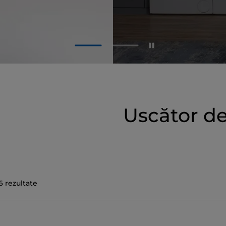
1
2
Uscător de
6
rezultate