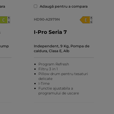
ara
Adaugă pentru a compara
HD90-A2979N
s
I-Pro Seria 7
 Pump
Independent, 9 Kg, Pompa de
caldura, Clasa E, Alb
Program Refresh
Filtru 3 in 1
Pillow drum pentru tesaturi
delicate
I-Time
Functie ajustabila a
programului de uscare