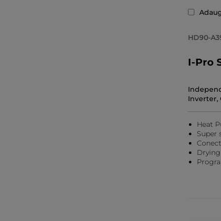
Adaug
HD90-A3
I-Pro 
Independ
Inverter, 
Heat 
Super s
Conect
Drying
Progra