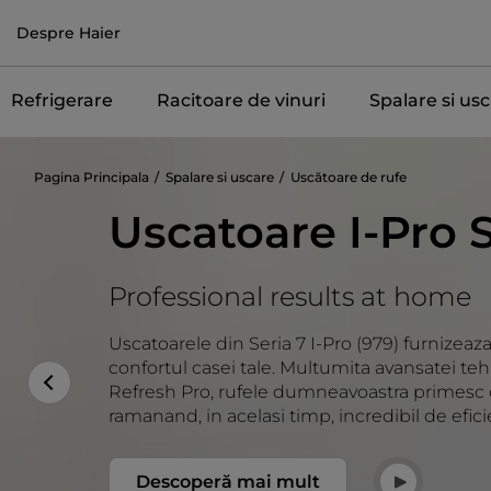
Despre Haier
Refrigerare
Racitoare de vinuri
Spalare si us
Pagina Principala
Spalare si uscare
Uscătoare de rufe
Uscatoare I-Pro S
Professional results at home
Uscatoarele din Seria 7 I-Pro (979) furnizeaza
confortul casei tale. Multumita avansatei tehn
Refresh Pro, rufele dumneavoastra primesc c
ramanand, in acelasi timp, incredibil de eficie
Descoperă mai mult