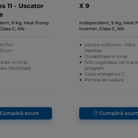
es 11 - Uscator
X 9
e
ent, 9 Kg, Heat Pump
Independent, 9 Kg, Heat
Clasa C, Alb
Inverter, Clasa C, Alb
sh Pro
Uscare uniforma - Ultra
 Drum
Reverse
Durabilitate in timp
itate in timp
hOn sugereaza cel mai 
icare Woolmark
program
Clasa energetica C
Pompa de caldura
Cumpără acum
Cumpără acu