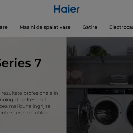
care
Masini de spalat vase
Gatire
Electroca
eries 7
 rezultate profesionale in
ologii I-Refresh si I-
ea mai buna ingrijire
nte si usor de utilizat.