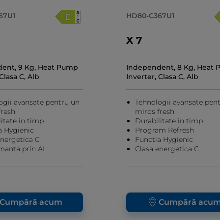
67U1
HD80-C367U1
X 7
ent, 9 Kg, Heat Pump
Independent, 8 Kg, Heat
Clasa C, Alb
Inverter, Clasa C, Alb
ogii avansate pentru un
Tehnologii avansate pen
fresh
miros fresh
itate in timp
Durabilitate in timp
a Hygienic
Program Refresh
energetica C
Functia Hygienic
manta prin AI
Clasa energetica C
Cumpără acum
Cumpără acu