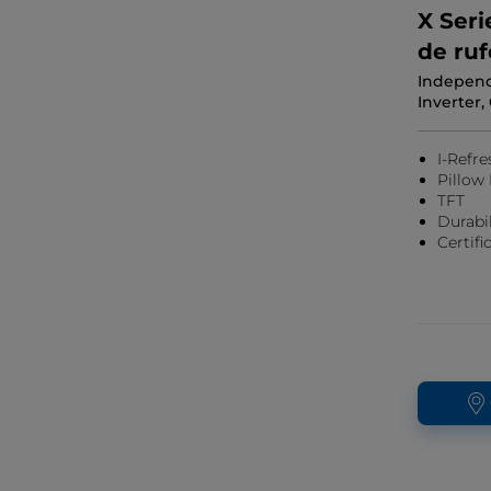
X Seri
de ruf
Independ
Inverter, 
I-Refre
Pillow
TFT
Durabil
Certif