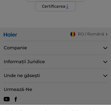
Certificarea
RO / Română
Companie
InformațIi Juridice
Unde ne găsești
Urmează-Ne