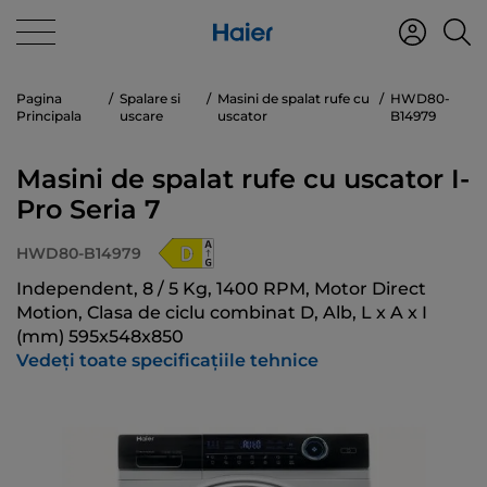
Pagina
Spalare si
Masini de spalat rufe cu
HWD80-
Principala
uscare
uscator
B14979
Masini de spalat rufe cu uscator I-
Pro Seria 7
HWD80-B14979
Independent, 8 / 5 Kg, 1400 RPM, Motor Direct
Motion, Clasa de ciclu combinat D, Alb, L x A x I
(mm) 595x548x850
Vedeți toate specificațiile tehnice