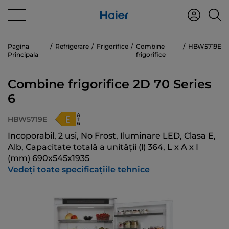
Pagina
Refrigerare
Frigorifice
Combine
HBW5719E
Principala
frigorifice
Combine frigorifice 2D 70 Series
6
HBW5719E
Incoporabil, 2 usi, No Frost, Iluminare LED, Clasa E,
Alb, Capacitate totală a unității (l) 364, L x A x I
(mm) 690x545x1935
Vedeți toate specificațiile tehnice