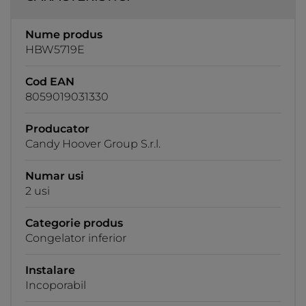
Nume produs
HBW5719E
Cod EAN
8059019031330
Producator
Candy Hoover Group S.r.l.
Numar usi
2 usi
Categorie produs
Congelator inferior
Instalare
Incoporabil