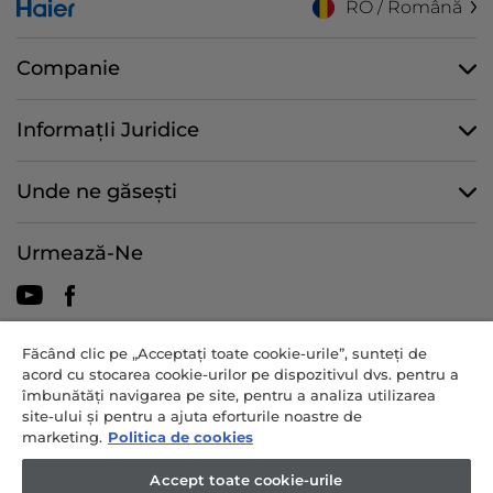
RO / Română
Companie
InformațIi Juridice
Unde ne găsești
Urmează-Ne
Făcând clic pe „Acceptați toate cookie-urile”, sunteți de
CANDY HOOVER GROUP S.r.I. - asociat unic - SEDIU SOCIAL: Via
acord cu stocarea cookie-urilor pe dispozitivul dvs. pentru a
Comolli, 57 - 20861 Brugherio (MB) - Italia - BIROURI
îmbunătăți navigarea pe site, pentru a analiza utilizarea
ADMINISTRATIVE: Via Privata Eden Fumagalli snc - 20861 Brugherio
site-ului și pentru a ajuta eforturile noastre de
(MB) și Via Trento nr. 20/A-22 - 20871 Vimercate (MB) - Italia - Tel.:
marketing.
Politica de cookies
+39.039.2086.1 - Fax: +39.039.2086.237 - Capital social 35.000.000,00
€ vărsat integral - Cod fiscal și numărul de înregistrare în Registrul
Accept toate cookie-urile