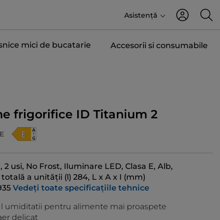
Asistență
snice mici de bucatarie
Accesorii si consumabile
 frigorifice ID Titanium 2
E
, 2 usi, No Frost, Iluminare LED, Clasa E, Alb,
otală a unității (l) 284, L x A x I (mm)
935
Vedeți toate specificațiile tehnice
l umiditatii pentru alimente mai proaspete
aer delicat