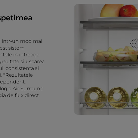
ospetimea
lui intr-un mod mai
acest sistem
ntele in intreaga
 greutate si uscarea
l, consistenta si
i. *Rezultatele
ndependent,
ogia Air Surround
 de flux direct.