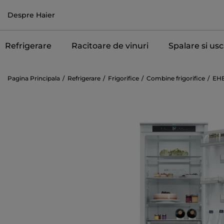
Despre Haier
Refrigerare
Racitoare de vinuri
Spalare si us
Pagina Principala
Refrigerare
Frigorifice
Combine frigorifice
EH