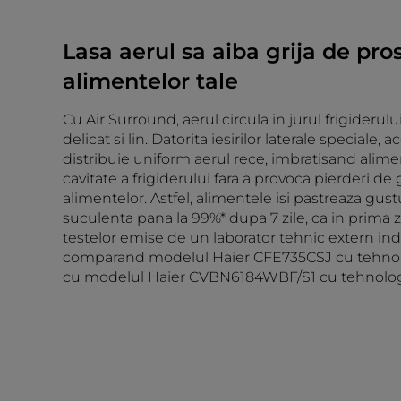
Lasa aerul sa aiba grija de pr
alimentelor tale
Cu Air Surround, aerul circula in jurul frigideru
delicat si lin. Datorita iesirilor laterale speciale, 
distribuie uniform aerul rece, imbratisand alime
cavitate a frigiderului fara a provoca pierderi de
alimentelor. Astfel, alimentele isi pastreaza gustu
suculenta pana la 99%* dupa 7 zile, ca in prima z
testelor emise de un laborator tehnic extern i
comparand modelul Haier CFE735CSJ cu tehnol
cu modelul Haier CVBN6184WBF/S1 cu tehnologia