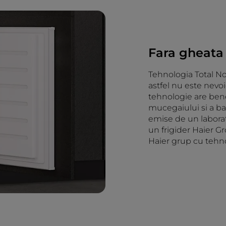
Fara gheata s
Tehnologia Total No
astfel nu este nevo
tehnologie are bene
mucegaiului si a bac
emise de un labora
un frigider Haier G
Haier grup cu tehno