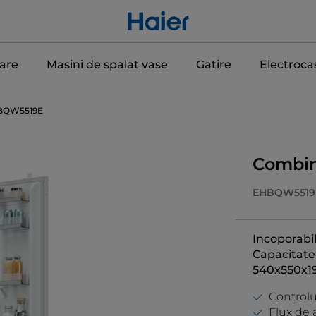
care
Masini de spalat vase
Gatire
Electroca
BQW5519E
Combine
EHBQW5519
Incoporabil
Capacitate t
540x550x1
Controlu
Flux de 