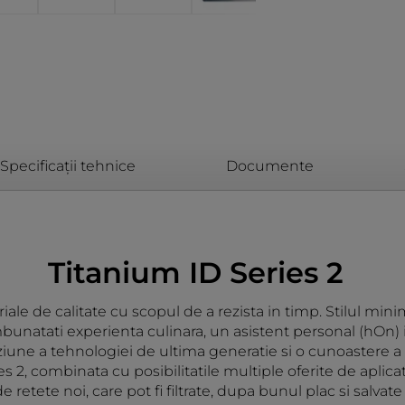
Specificații tehnice
Documente
Titanium ID Series 2
le de calitate cu scopul de a rezista in timp. Stilul minim
natati experienta culinara, un asistent personal (hOn) iti 
uziune a tehnologiei de ultima generatie si o cunoastere a 
s 2, combinata cu posibilitatile multiple oferite de aplic
de retete noi, care pot fi filtrate, dupa bunul plac si salvate 