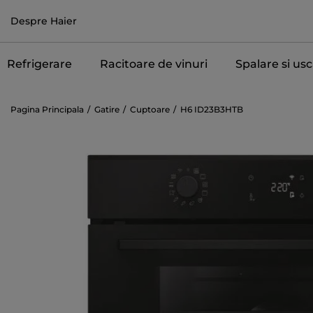
Despre Haier
Refrigerare
Racitoare de vinuri
Spalare si us
Pagina Principala
Gatire
Cuptoare
H6 ID23B3HTB