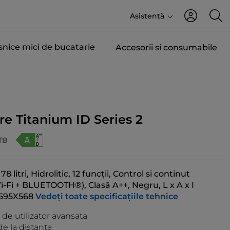
Asistență
snice mici de bucatarie
Accesorii si consumabile
e Titanium ID Series 2
TB
 78 litri, Hidrolitic, 12 funcții, Control si continut
-Fi + BLUETOOTH®), Clasă A++, Negru, L x A x I
595X568
Vedeți toate specificațiile tehnice
 de utilizator avansata
de la distanta