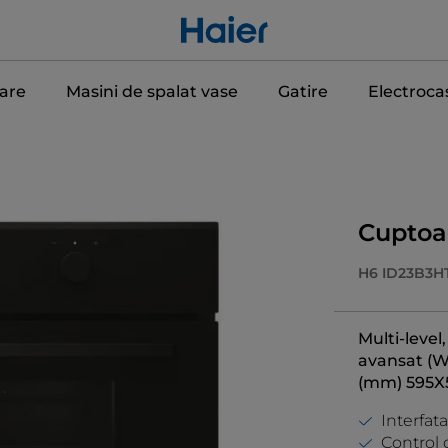
care
Masini de spalat vase
Gatire
Electroca
Cuptoar
H6 ID23B3H
Multi-level,
avansat (Wi
(mm) 595X
Interfata
Control 