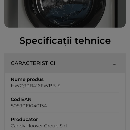
Specificații tehnice
CARACTERISTICI
Nume produs
HWQ90B416FWBB-S
Cod EAN
8059019040134
Producator
Candy Hoover Group S.r.l.