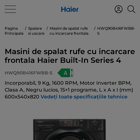
Pagina
Spalare
Masini de spalat rufe
HWQ90B416FWBB-
Principala
si uscare
cu incarcare frontala
S
Masini de spalat rufe cu incarcare
frontala Haier Built-In Series 4
HWQ90B416FWBB-S
Incorporabil, 9 Kg, 1600 RPM, Motor Inverter BPM,
Clasa A, Negru lucios, 15+1 programe, L x A x I (mm)
600x540x820
Vedeți toate specificațiile tehnice