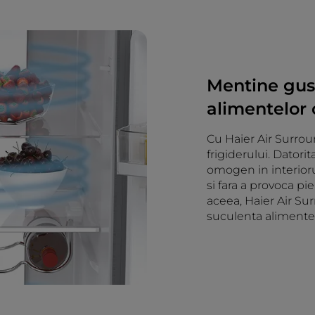
Mentine gust
alimentelor
Cu Haier Air Surroun
frigiderului. Datorita
omogen in interiorul
si fara a provoca pi
aceea, Haier Air Su
suculenta alimentel