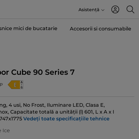
Asistență
snice mici de bucatarie
Accesorii si consumabile
or Cube 90 Series 7
P
g, 4 usi, No Frost, Iluminare LED, Clasa E,
x, Capacitate totală a unității (l) 601, L x A x I
747x1775
Vedeți toate specificațiile tehnice
 Ice