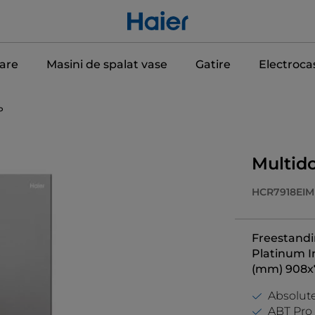
care
Masini de spalat vase
Gatire
Electroca
P
Multido
HCR7918EIM
Freestandin
Platinum Ino
(mm) 908x
Absolute
ABT Pro