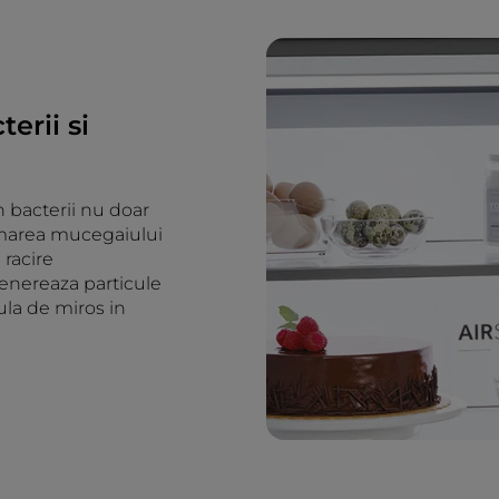
erii si
 bacterii nu doar
ormarea mucegaiului
 racire
genereaza particule
la de miros in