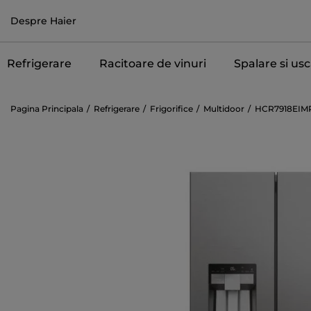
Despre Haier
Refrigerare
Racitoare de vinuri
Spalare si us
Pagina Principala
Refrigerare
Frigorifice
Multidoor
HCR7918EIM