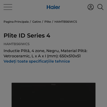
Pagina Principala
Gatire
Plite
HAMTB56IWCS
Plite ID Series 4
HAMTB56IWCS
Inductie Plită, 4 zone, Negru, Material Plită:
Vetroceramic, L x A x I (mm): 650x510x51
Vedeți toate specificațiile tehnice