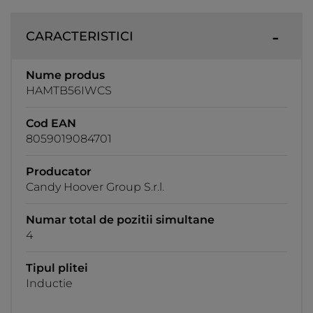
CARACTERISTICI
Nume produs
HAMTB56IWCS
Cod EAN
8059019084701
Producator
Candy Hoover Group S.r.l.
Numar total de pozitii simultane
4
Tipul plitei
Inductie