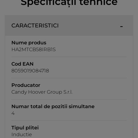
Specificații tehnice
CARACTERISTICI
Nume produs
HA2MTCB58IRB1S
Cod EAN
8059019084718
Producator
Candy Hoover Group S.r.l.
Numar total de pozitii simultane
4
Tipul plitei
Inductie