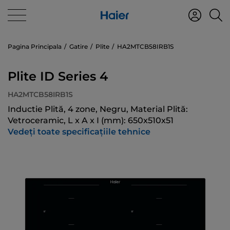
Pagina Principala
Gatire
Plite
HA2MTCB58IRB1S
Plite ID Series 4
HA2MTCB58IRB1S
Inductie Plită, 4 zone, Negru, Material Plită:
Vetroceramic, L x A x I (mm): 650x510x51
Vedeți toate specificațiile tehnice